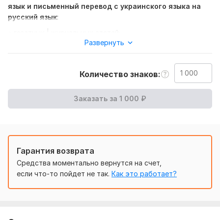
язык и письменный перевод с украинского языка на
русский язык
:
• газетных | журнальных статей;
Развернуть
• писем | презентаций;
• книг;
Количество знаков
• текстов лендингов | сайтов.
Перевод на украинский язык:
Заказать за
1 000
₽
• грамотный (ошибки в переводе исключены, поскольку я
являюсь носителем украинского языка + специалистом с
высшим филологическим образованием);
• в срок (поскольку я педантичный и пунктуальный
Гарантия возврата
человек, в моих интересах выполнить работу точно в
Средства моментально вернутся на счет,
срок).
если что-то пойдет не так.
Как это работает?
Нужно для заказа:
1. Обсудить со мной срок | объем | бюджет заказа.
2. Прислать необходимый файл | ссылку на оригинал.