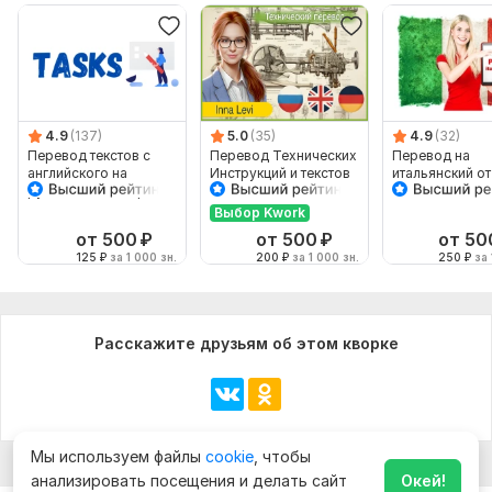
4.9
(137)
5.0
(35)
4.9
(32)
Перевод текстов с
Перевод Технических
Перевод на
английского на
Инструкций и текстов
итальянский от
русский и наоборот
с Английского на
носителя
Русский
Выбор Kwork
от 500
₽
от 500
₽
от 50
125
₽
за 1 000 зн.
200
₽
за 1 000 зн.
250
₽
за 
Расскажите друзьям об этом кворке
Мы используем файлы
cookie
, чтобы
анализировать посещения и делать сайт
Окей!