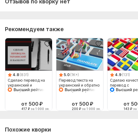
Отзывов по кворку нет
3. Быть на связи в день сдачи заказа.
Тематика:
Медицина и здоровье,
Недвижимость,
Образование и наука,
Туризм и путешествия,
Рекомендуем также
Юридическая
Язык перевода:
с Русского на Украинский
с Украинского на Русский
Объем услуги в кворке:
1 000 знаков
4.8
(831)
5.0
(1K+)
4.9
(131)
Сделаю перевод на
Перевод текста на
Сделаю качес
украинский и
украинский и обратно
перевод с
наоборот
на любую тему от
украинского н
носителя
английский и
наоборот
от 500
₽
от 500
₽
от 50
417
₽
за 1 000 зн.
200
₽
за 1 000 зн.
143
₽
за 
Похожие кворки