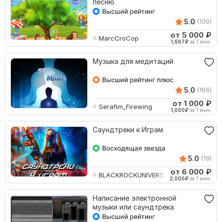
песню
5.0
(109)
от 5 000
₽
MarcCroCop
1,667
₽
за 1 мин.
Музыка для медитаций
5.0
(166)
от 1 000
₽
Serafim_Firewing
1,000
₽
за 1 мин.
Саундтреки к Играм
5.0
(19)
от 6 000
₽
BLACKROCKUNIVERSE
2,000
₽
за 1 мин.
Написание электронной
музыки или саундтрека