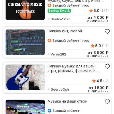
музыку, саундтрек к игре или
трейлер
5.0
Выбор Kwork
(347)
от 4 000
₽
StudioVistar
2,000
₽
за 1 мин.
Напишу бит, любой
5.0
(118)
от 3 500
₽
Veron282
3,500
₽
за 1 мин.
Напишу музыку для вашей
игры, рекламы, фильма или
мультфильма
4.5
(10)
от 1 500
₽
GeorgeOsh
1,500
₽
за 1 мин.
Музыка на Ваши стихи