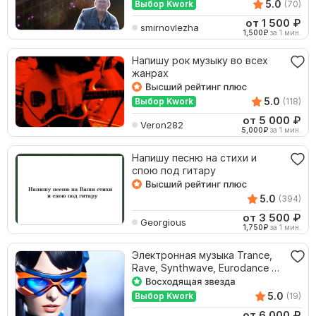
5.0
Выбор Kwork
(70)
от 1 500
₽
smirnovlezha
1,500
₽
за 1 мин.
Напишу рок музыку во всех
жанрах
5.0
Выбор Kwork
(118)
от 5 000
₽
Veron282
5,000
₽
за 1 мин.
Напишу песню на стихи и
спою под гитару
5.0
(394)
от 3 500
₽
Georgious
1,750
₽
за 1 мин.
Электронная музыка Trance,
Rave, Synthwave, Eurodance и
другие жанры
5.0
Выбор Kwork
(19)
от 6 000
₽