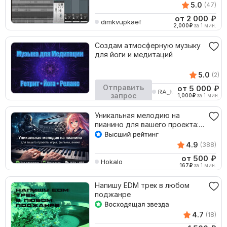
5.0
(47)
от 2 000
₽
dimkvupkaef
2,000
₽
за 1 мин.
Создам атмосферную музыку
для йоги и медитаций
5.0
(2)
Отправить
от 5 000
₽
RA_MIR
запрос
1,000
₽
за 1 мин.
Кворк остановлен
Уникальная мелодию на
пианино для вашего проекта:
игры, фильмы, аниме
4.9
(388)
от 500
₽
Hokalo
167
₽
за 1 мин.
Напишу EDM трек в любом
поджанре
4.7
(18)