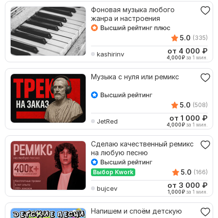
Фоновая музыка любого
жанра и настроения
5.0
(335)
от 4 000
₽
kashirinv
4,000
₽
за 1 мин.
Музыка с нуля или ремикс
5.0
(508)
от 1 000
₽
JetRed
4,000
₽
за 1 мин.
Сделаю качественный ремикс
на любую песню
5.0
Выбор Kwork
(166)
от 3 000
₽
bujcev
1,000
₽
за 1 мин.
Напишем и споём детскую