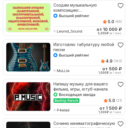
Создам музыкальную
композицию:
инструментальную,
вокальную, ремикс
5.0
(65)
от 10 000
₽
Leonid_Sound
5,000
₽
за 1 мин.
Изготовлю табулатуру любой
песни
4.9
(163)
от 500
₽
MuLLIa
1,000
₽
за 1 мин.
Напишу музыку для вашего
фильма, игры, ютуб-канала
5.0
Выбор Kwork
(21)
от 1 500
₽
P4elad
1,500
₽
за 1 мин.
Сочиню кинематографическую