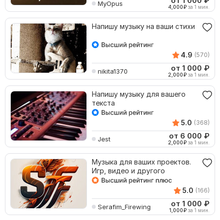
от 1 000
₽
MyOpus
4,000
₽
за 1 мин.
Напишу музыку на ваши стихи
4.9
(570)
от 1 000
₽
nikita1370
2,000
₽
за 1 мин.
Напишу музыку для вашего
текста
5.0
(368)
от 6 000
₽
Jest
2,000
₽
за 1 мин.
Музыка для ваших проектов.
Игр, видео и другого
5.0
(166)
от 1 000
₽
Serafim_Firewing
1,000
₽
за 1 мин.