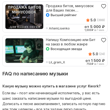
Продажа битов, минусовок
для Ваших песен.
Инструменталы, аранжировки
5.0
(399)
от 5 000
₽
ArtemLisenko
1,000
₽
за 1 мин.
Напишу Композицию или Бит
на заказ в любом жанре
5.0
(24)
от 1 500
₽
Lil_gram_X
750
₽
за 1 мин.
FAQ по написанию музыки
Какую музыку можно купить в магазине услуг Kwork?
Если вы – поэт или начинающий исполнитель, у вас есть
шанс заказать написание музыки по выгодной цене.
Дописать к песне аккомпанемент, записать нотную партию
или трек целиком – все эти задачи легко решить.