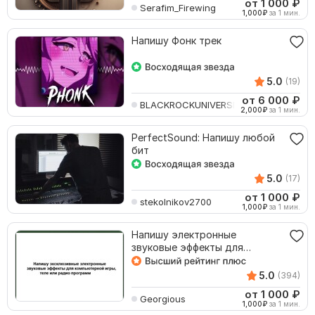
от 1 000
₽
Serafim_Firewing
1,000
₽
за 1 мин.
Напишу Фонк трек
5.0
(19)
от 6 000
₽
BLACKROCKUNIVERSE
2,000
₽
за 1 мин.
PerfectSound: Напишу любой
бит
5.0
(17)
от 1 000
₽
stekolnikov2700
1,000
₽
за 1 мин.
Напишу электронные
звуковые эффекты для
компьютерных игр, теле и
радио
5.0
(394)
от 1 000
₽
Georgious
1,000
₽
за 1 мин.