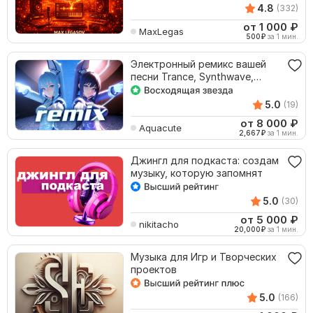
4.8
(332)
от 1 000
₽
MaxLegas
500
₽
за 1 мин.
Электронный ремикс вашей
песни Trance, Synthwave,
Eurodance, Rave, EBM
5.0
(19)
от 8 000
₽
Aquacute
2,667
₽
за 1 мин.
Джингл для подкаста: создам
музыку, которую запомнят
5.0
(30)
от 5 000
₽
nikitacho
20,000
₽
за 1 мин.
Музыка для Игр и Творческих
проектов
5.0
(166)