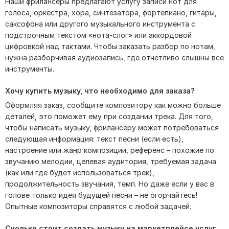
Наши фрилансеры предлагают услугу записи нот для
голоса, оркестра, хора, синтезатора, фортепиано, гитары,
саксофона или другого музыкального инструмента с
подстрочным текстом «нота-слог» или аккордовой
цифровкой над тактами. Чтобы заказать разбор по нотам,
нужна разборчивая аудиозапись, где отчетливо слышны все
инструменты.
Хочу купить музыку, что необходимо для заказа?
Оформляя заказ, сообщите композитору как можно больше
деталей, это поможет ему при создании трека. Для того,
чтобы написать музыку, фрилансеру может потребоваться
следующая информация: текст песни (если есть),
настроение или жанр композиции, референс – похожие по
звучанию мелодии, целевая аудитория, требуемая задача
(как или где будет использоваться трек),
продолжительность звучания, темп. Но даже если у вас в
голове только идея будущей песни – не огорчайтесь!
Опытные композиторы справятся с любой задачей.
Сколько стоит создать музыку на маркетплейсе услуг