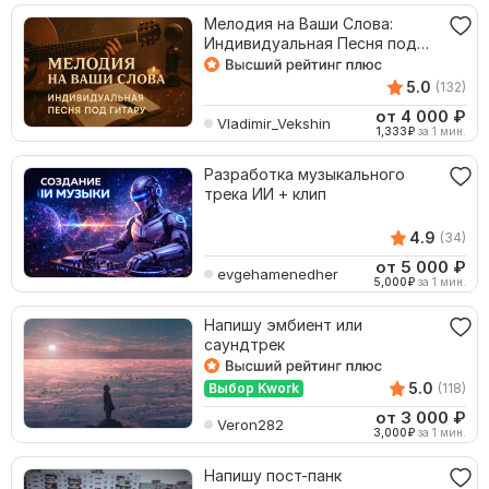
Мелодия на Ваши Слова:
Индивидуальная Песня под
Гитару
5.0
(132)
от 4 000
₽
Vladimir_Vekshin
1,333
₽
за 1 мин.
Разработка музыкального
трека ИИ + клип
4.9
(34)
от 5 000
₽
evgehamenedher
5,000
₽
за 1 мин.
Напишу эмбиент или
саундтрек
5.0
Выбор Kwork
(118)
от 3 000
₽
Veron282
3,000
₽
за 1 мин.
Напишу пост-панк