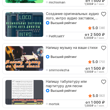
от 1 500
₽
michixman
1,500
₽
за 1 мин.
Создание оригинальных аудио
лого, интро аудио заставок,
рингтонов
5.0
(38)
от 2 500
₽
PetRUalitY
5,000
₽
за 1 мин.
Напишу музыку на ваши стихи
5.0
(70)
от 1 500
₽
smirnovlezha
1,500
₽
за 1 мин.
Напишу табулатуру или
партитуру для песни
5.0
(82)
от 1 000
₽
mortok
1,000
₽
за 1 мин.