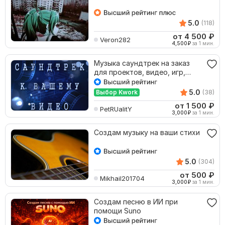
5.0
(118)
от 4 500
₽
Veron282
4,500
₽
за 1 мин.
Музыка саундтрек на заказ
для проектов, видео, игр,
фильмов, рекламы
5.0
Выбор Kwork
(38)
от 1 500
₽
PetRUalitY
3,000
₽
за 1 мин.
Создам музыку на ваши стихи
5.0
(304)
от 500
₽
Mikhail201704
3,000
₽
за 1 мин.
Создам песню в ИИ при
помощи Suno