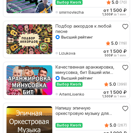
5.0
Выбор Kwork
(70)
от 1 500
₽
smirnovlezha
1,500
₽
за 1 мин.
Подбор аккордов к любой
песне
5.0
(119)
от 1 500
₽
Lizukova
500
₽
за 1 мин.
Качественная аранжировка,
минусовка, бит Вашей или
известной песни
5.0
Выбор Kwork
(399)
от 1 500
₽
ArtemLisenko
1,500
₽
за 1 мин.
Напишу эпичную
оркестровую музыку для
кино, видеоигры, озвучу
фильм
5.0
Выбор Kwork
(267)