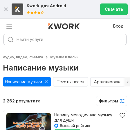
Kwork для
Android
Скачать
Вход
Аудио, видео, съемка
Музыка и песни
Написание музыки
Написание музыки
Тексты песен
Аранжировка
2 262 результата
Фильтры
Напишу мелодичную музыку
для души