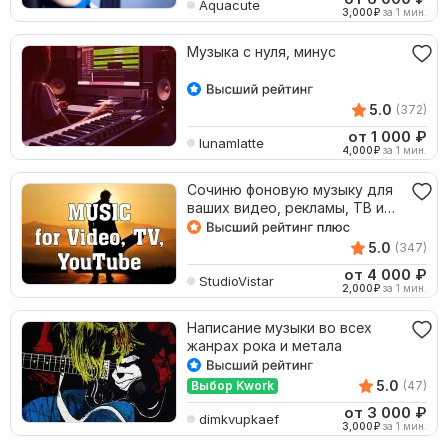
Aquacute
3,000
₽
за 1 мин.
Музыка с нуля, минус
5.0
(372)
от 1 000
₽
lunamlatte
4,000
₽
за 1 мин.
Сочиню фоновую музыку для
ваших видео, рекламы, ТВ и
YouTube
5.0
(347)
от 4 000
₽
StudioVistar
2,000
₽
за 1 мин.
Написание музыки во всех
жанрах рока и метала
5.0
Выбор Kwork
(47)
от 3 000
₽
dimkvupkaef
3,000
₽
за 1 мин.