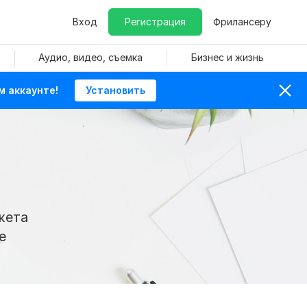
Вход
Регистрация
Фрилансеру
Аудио, видео, съемка
Бизнес и жизнь
м аккаунте!
Установить
жета
е