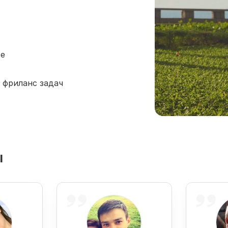
се
 фриланс задач
ы