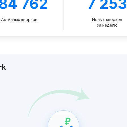
84 762
7 25
Активных кворков
Новых кворков
за неделю
rk