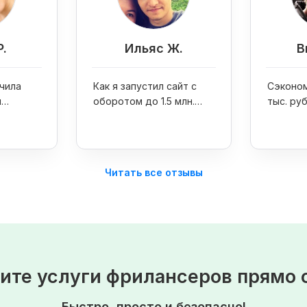
.
Ильяс Ж.
В
учила
Как я запустил сайт с
Сэконом
я
оборотом до 1.5 млн.
тыс. ру
руб. в месяц при помощи
сайта
Kwork
Читать все отзывы
ите услуги фрилансеров прямо 
Быстро, просто и безопасно!