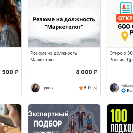
Резюме на должность
Открою 60
Маркетолог
Россия. Др
уточняйте
500
₽
8 000
₽
Reload
5.0
(5)
qmoly