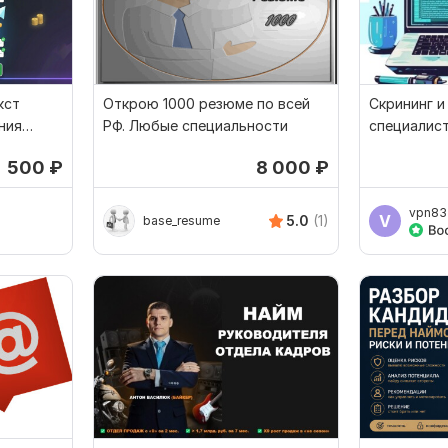
кст
Открою 1000 резюме по всей
Скрининг и
ния
РФ. Любые специальности
специалис
500
₽
8 000
₽
vpn83
V
5.0
(1)
base_resume