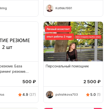
Hiring
KotNiki1991
резюме. База
Персональный помощник
рининг резюме.
500
₽
2 500
₽
4.9
(37)
5.0
(1)
rus
pshishkova703