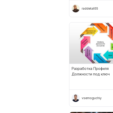
raddetali55
Разработка Профиля
Должности под ключ
vsemoguchiy