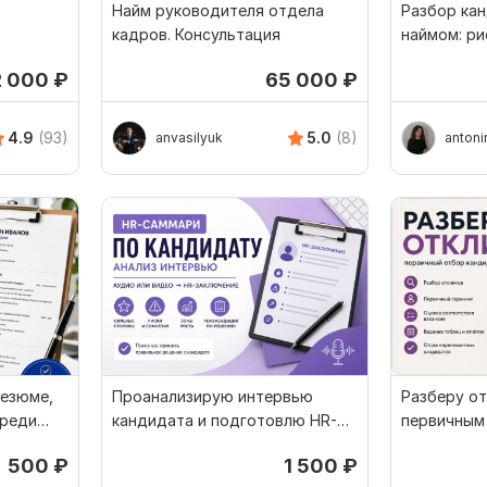
Найм руководителя отдела
Разбор ка
кадров. Консультация
наймом: ри
2 000
₽
65 000
₽
4.9
(93)
5.0
(8)
anvasilyuk
antoni
езюме,
Проанализирую интервью
Разберу от
среди
кандидата и подготовлю HR-
первичным
заключение
кандидато
500
₽
1 500
₽