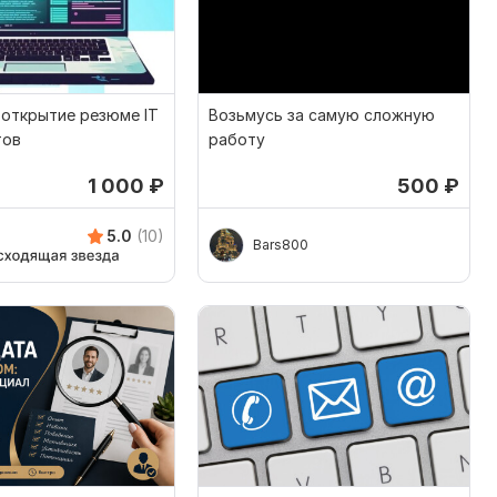
 открытие резюме IT
Возьмусь за самую сложную
тов
работу
1 000
₽
500
₽
5.0
(10)
Bars800