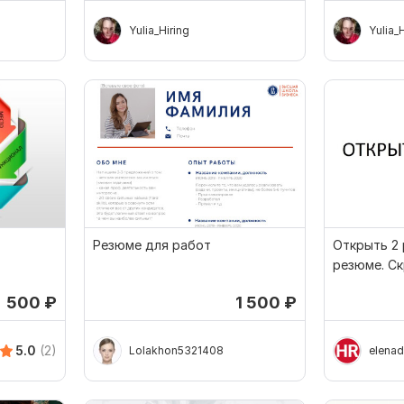
Yulia_Hiring
Yulia_
Резюме для работ
Открыть 2 
резюме. Ск
Доступ
500
₽
1 500
₽
5.0
(2)
Lolakhon5321408
elenad