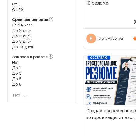
10 резюме
От 5
От 20
Срок выполнения
За 24 часа
До 2 дней
До 3 дней
E
elenaAksenva
До 5 дней
До 10 дней
Заказов в работе
Нет
До 1
До 3
До 5
До 8
Теги
Создам современное р
которое выделит вас 
кандидатов