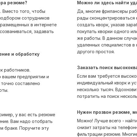
ора резюме?
Можно ли здесь найти уд
. Вместо того, чтобы
Да, многие фрилансеры раб
 подбором сотрудников
рады сконцентрироваться н
 размещенных в интернете
создать кворк, указав зар
 созваниваться, задавать
покупать кворки одного ил
же работы. В данном случа
удаленных специалистов в 
другого простоя.
ение и обработку
Заказать поиск высококв
ск работников.
Если вам требуется высоко
 вашем предприятии и
индивидуальный кворк и уст
 точно составлено
несколько тысяч. Вдохнови
оты.
потратить на поиск несколь
Нужен прозвон резюме, м
ример, у вас есть резюме
Можно! Лучше всего - найти
ение. Вам надо отобрать
снизит затраты на телефон
м браке. Поручите эту
фильтрации резюме. Многи