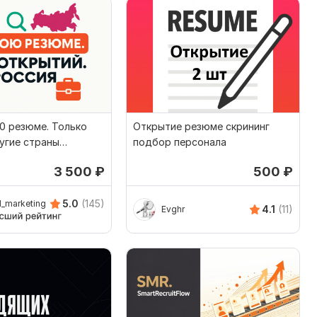
0 резюме. Только
Открытие резюме скрининг
угие страны
подбор персонала
3 500
₽
500
₽
5.0
(145)
_marketing
4.1
(11)
Evghr