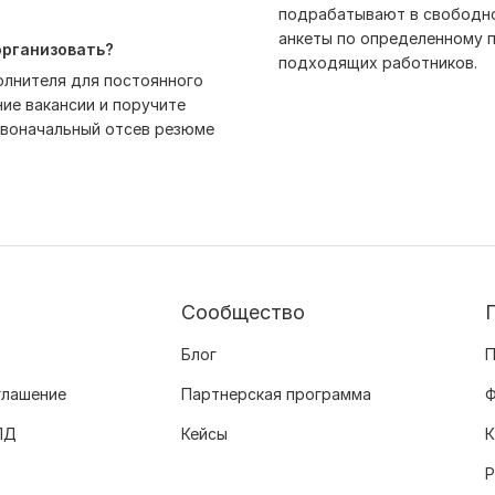
подрабатывают в свободно
анкеты по определенному п
организовать?
подходящих работников.
полнителя для постоянного
ие вакансии и поручите
рвоначальный отсев резюме
Сообщество
Блог
П
глашение
Партнерская программа
Ф
ПД
Кейсы
К
Р