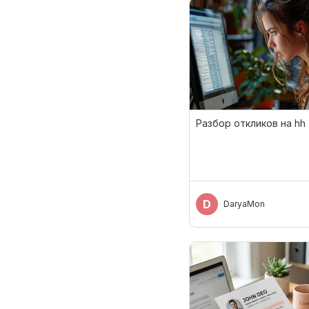
Разбор откликов на hh
D
DaryaMon