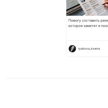
Помогу составить рез
которое заметят и поз
собеседование
ryabova_ksenia