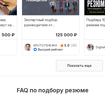
юме,
Экспертный подбор
Подберу 1
овут на
руководителя от
резюме по
действующего Операционного
500
₽
125 000
₽
директора
5.0
(36)
KPUTOTEHE4KA
Digita
Показать еще
FAQ по подбору резюме