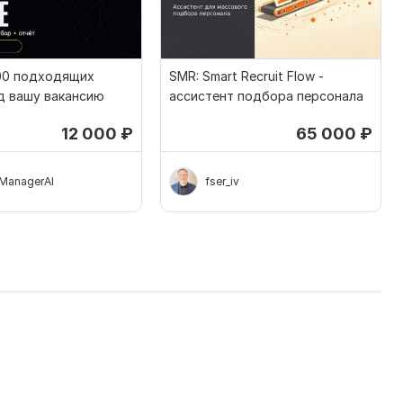
00 подходящих
SMR: Smart Recruit Flow -
д вашу вакансию
ассистент подбора персонала
12 000
₽
65 000
₽
lManagerAI
fser_iv