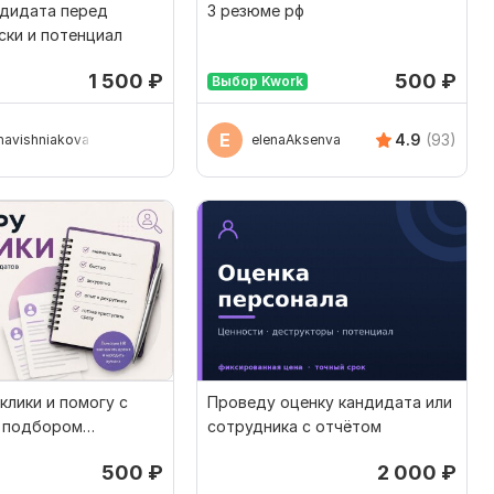
ндидата перед
3 резюме рф
ски и потенциал
1 500
₽
500
₽
Выбор Kwork
E
4.9
(93)
navishniakova
elenaAksenva
клики и помогу с
Проведу оценку кандидата или
 подбором
сотрудника с отчётом
в
500
₽
2 000
₽