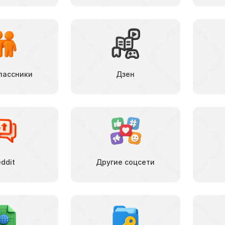
лассники
Дзен
ddit
Другие соцсети