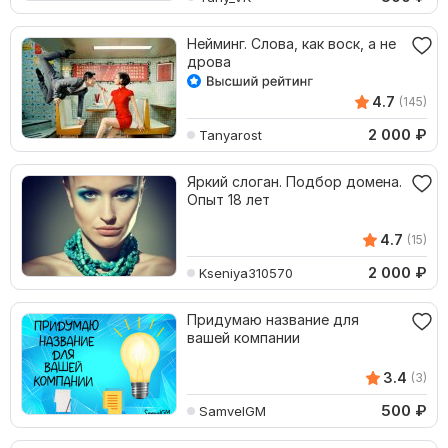
Нейминг. Слова, как воск, а не
дрова
4.7
(145)
2 000
₽
Tanyarost
Яркий слоган. Подбор домена.
Опыт 18 лет
4.7
(15)
2 000
₽
Kseniya310570
Придумаю название для
вашей компании
3.4
(3)
500
₽
SamvelGM