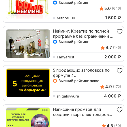
компании, проекта
5.0
(646)
1 500
₽
Author888
Нейминг. Креатив по полной
программе без ограничений и
тормозов
4.7
(145)
2 000
₽
Tanyarost
5 продающих заголовков по
формуле 4U
4.9
(172)
4 000
₽
zhigalovyura
Написание промтов для
создания карточек товаров
для маркетплейсов
4.5
(69)