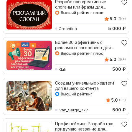
Разработаю креативные
слоганы или фразы для
рекламы, 10 вариантов
5.0
(1K+)
5 000
₽
Creantica
Более 30 эффективных
рекламных заголовков для
статьи или пресс-релиза
5.0
(1K+)
500
₽
KLili
Создам уникальные хештеги
для вашего контента
5.0
(35)
500
₽
Ivan_Sergo_777
Профи нейминг. Разработаю,
придумаю название для