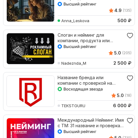
4.9
(135)
500
₽
Anna_Leskova
Слоган и нейминг для
компании, продукта или
услуги
5.0
(205)
2 500
₽
Nadeznda_M
Название бренда или
компании с проверкой на
патентную чистоту
5.0
(18)
6 000
₽
TEKSTGURU
Международный Нейминг. Имя
с ТМ: 31 название и проверка +
31 слоган
5.0
(710)