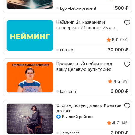
500
₽
Egor-Letov-present
Нейминг: 34 названия и
проверка + 51 слоган. Имя с
проверкой TM
5.0
(146)
30 000
₽
Luaura
Премиальный нейминг под
вашу целевую аудиторию
4.5
(89)
6 000
₽
kamlena
Слоган, лозунг, девиз. Креатив
до пят
4.7
(145)
2 000
₽
Tanyarost