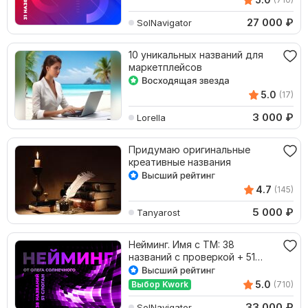
27 000
₽
SolNavigator
10 уникальных названий для
маркетплейсов
5.0
(17)
3 000
₽
Lorella
Придумаю оригинальные
креативные названия
4.7
(145)
5 000
₽
Tanyarost
Нейминг. Имя с ТМ: 38
названий c проверкoй + 51
слоган
5.0
Выбор Kwork
(710)
33 000
₽
SolNavigator