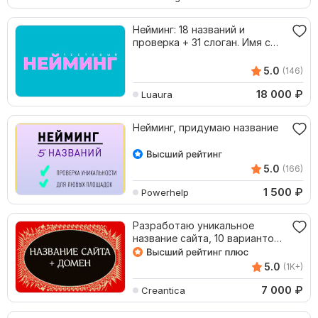
Нейминг: 18 названий и
проверка + 31 слоган. Имя с
проверкой ТМ
5.0
(146)
18 000
₽
Luaura
Нейминг, придумаю название
5.0
(166)
1 500
₽
Powerhelp
Разработаю уникальное
название сайта, 10 вариантов,
с подбором домена
5.0
(1K+)
7 000
₽
Creantica