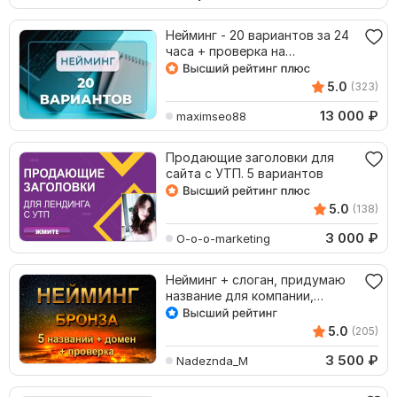
Нейминг - 20 вариантов за 24
часа + проверка на
уникальность
5.0
(323)
13 000
₽
maximseo88
Продающие заголовки для
сайта с УТП. 5 вариантов
5.0
(138)
3 000
₽
O-o-o-marketing
Нейминг + слоган, придумаю
название для компании,
бренд, услуга
5.0
(205)
3 500
₽
Nadeznda_M