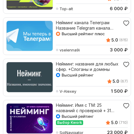
6 000
₽
Top-alt
Нейминг канала Телеграм
Название Telegram канала
вашего проекта
5.0
(615)
3 000
₽
vselenna9i
Нейминг: названия для любых
сфер. +Слоганы и домены
5.0
(67)
1 500
₽
V-Alexey
Нейминг. Имя с ТМ: 25
названий с проверкoй + 31
слоган
5.0
Выбор Kwork
(710)
23 000
₽
SolNavigator