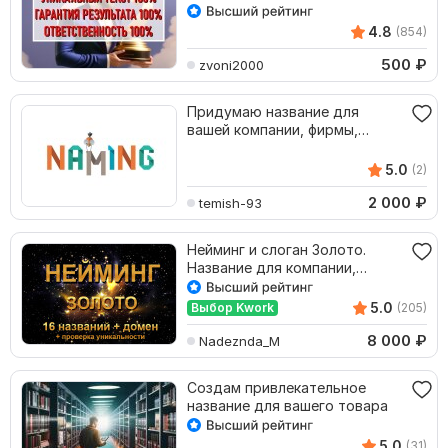
4.8
(854)
500
₽
zvoni2000
Придумаю название для
вашей компании, фирмы,
проекта
5.0
(2)
2 000
₽
temish-93
Нейминг и слоган Золото.
Название для компании,
маркетплейс
5.0
Выбор Kwork
(205)
8 000
₽
Nadeznda_M
Создам привлекательное
название для вашего товара
5.0
(31)