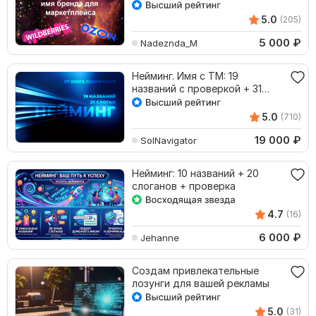
проверка
5.0
(205)
5 000
₽
Nadeznda_M
Нейминг. Имя c ТМ: 19
названий c проверкой + 31
слоган
5.0
(710)
19 000
₽
SolNavigator
Нейминг: 10 названий + 20
слоганов + проверка
4.7
(16)
6 000
₽
Jehanne
Создам привлекательные
лозунги для вашей рекламы
5.0
(31)