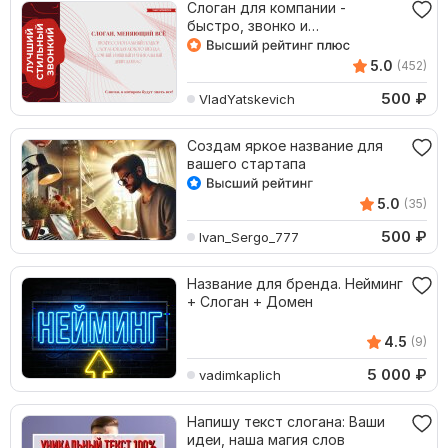
Слоган для компании -
быстро, звонко и
профессионально. Любая
сфера
5.0
(452)
500
₽
VladYatskevich
Создам яркое название для
вашего стартапа
5.0
(35)
500
₽
Ivan_Sergo_777
Название для бренда. Нейминг
+ Слоган + Домен
4.5
(9)
5 000
₽
vadimkaplich
Напишу текст слогана: Ваши
идеи, наша магия слов