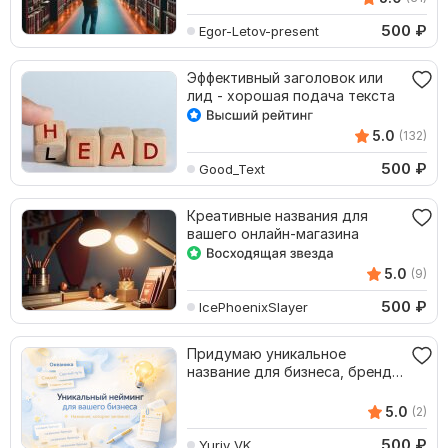
500
₽
Egor-Letov-present
Эффективный заголовок или
лид - хорошая подача текста
5.0
(132)
500
₽
Good_Text
Креативные названия для
вашего онлайн-магазина
5.0
(9)
500
₽
IcePhoenixSlayer
Придумаю уникальное
название для бизнеса, бренда
или проекта
5.0
(2)
500
₽
Yuriy_VK