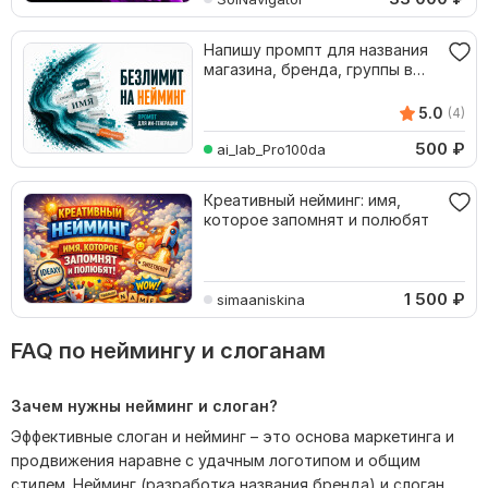
Напишу промпт для названия
магазина, бренда, группы в
ВК. Нейминг
5.0
(4)
500
₽
ai_lab_Pro100da
Креативный нейминг: имя,
которое запомнят и полюбят
1 500
₽
simaaniskina
FAQ по неймингу и слоганам
Зачем нужны нейминг и слоган?
Эффективные слоган и нейминг – это основа маркетинга и
продвижения наравне с удачным логотипом и общим
стилем. Нейминг (разработка названия бренда) и слоган