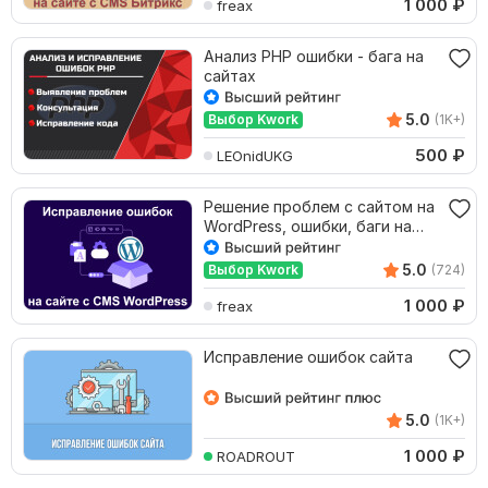
1 000
₽
freax
Анализ PHP ошибки - бага на
сайтах
5.0
Выбор Kwork
(1K+)
500
₽
LEOnidUKG
Решение проблем с сайтом на
WordPress, ошибки, баги на
сайте ВордПресс
5.0
Выбор Kwork
(724)
1 000
₽
freax
Исправление ошибок сайта
5.0
(1K+)
1 000
₽
ROADROUT