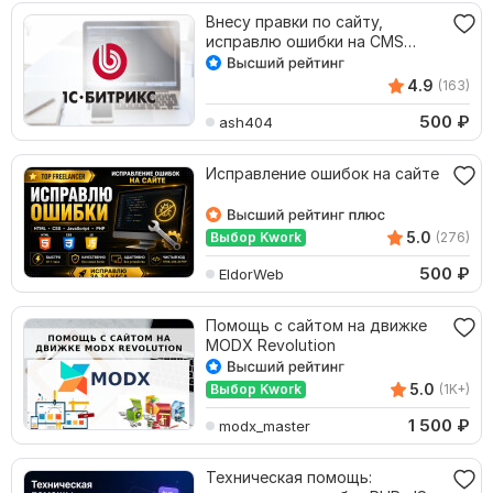
Внесу правки по сайту,
исправлю ошибки на CMS
Битрикс
4.9
(163)
500
₽
ash404
Исправление ошибок на сайте
5.0
Выбор Kwork
(276)
500
₽
EldorWeb
Помощь с сайтом на движке
MODX Revolution
5.0
Выбор Kwork
(1K+)
1 500
₽
modx_master
Техническая помощь: