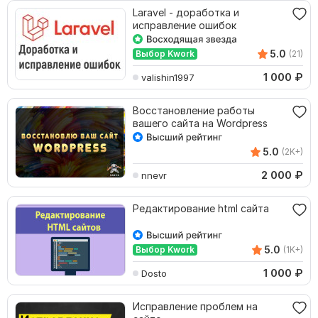
Laravel - доработка и
исправление ошибок
5.0
Выбор Kwork
(21)
1 000
₽
valishin1997
Восстановление работы
вашего сайта на Wordpress
5.0
(2K+)
2 000
₽
nnevr
Редактирование html сайта
5.0
Выбор Kwork
(1K+)
1 000
₽
Dosto
Исправление проблем на