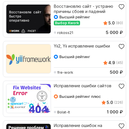
Восстановлю сайт - устраню
причины сбоев и падений
5.0
Выбор Kwork
(80)
5 000
₽
rokoss21
Yii2, Yii исправление ошибки
4.9
(45)
500
₽
fre-work
Исправление ошибки сайтов
5.0
(226)
1 000
₽
Bolat-lt
Исправление ошибок на