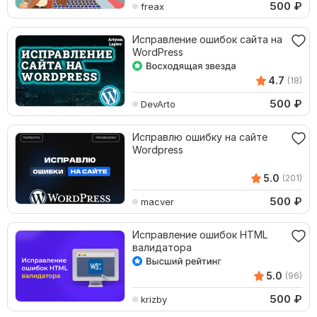
500
₽
freax
Исправление ошибок сайта на
WordPress
4.7
(18)
500
₽
DevArto
Исправлю ошибку на сайте
Wordpress
5.0
(201)
500
₽
macver
Исправление ошибок HTML
валидатора
5.0
(96)
500
₽
krizby