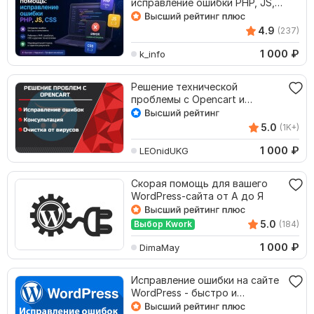
исправление ошибки PHP, JS,
CSS
4.9
(237)
1 000
₽
k_info
Решение технической
проблемы с Opencart и
OcStore
5.0
(1K+)
1 000
₽
LEOnidUKG
Скорая помощь для вашего
WordPress-сайта от А до Я
5.0
Выбор Kwork
(184)
1 000
₽
DimaMay
Исправление ошибки на сайте
WordPress - быстро и
качественно