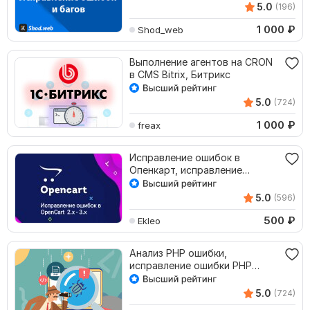
5.0
(196)
1 000
₽
Shod_web
Выполнение агентов на CRON
в CMS Bitrix, Битрикс
5.0
(724)
1 000
₽
freax
Исправление ошибок в
Опенкарт, исправление
ошибок PHP, CSS, HTML, JS
5.0
(596)
500
₽
Ekleo
Анализ PHP ошибки,
исправление ошибки PHP
сайта, устранение бага PHP
5.0
(724)