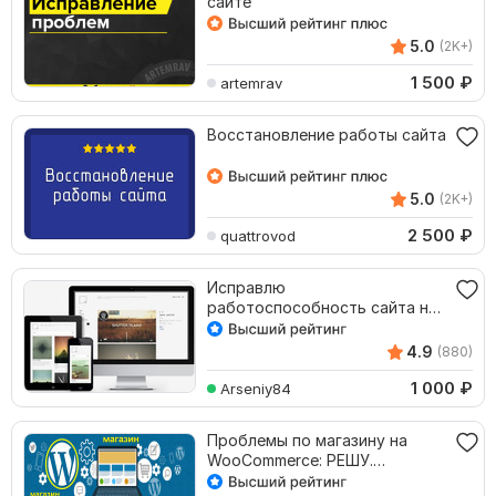
сайте
5.0
(2K+)
1 500
₽
artemrav
Восстановление работы сайта
5.0
(2K+)
2 500
₽
quattrovod
Исправлю
работоспособность сайта на
ВордПресс
4.9
(880)
1 000
₽
Arseniy84
Проблемы по магазину на
WooCommerce: РЕШУ.
Настройки, доп. функционала