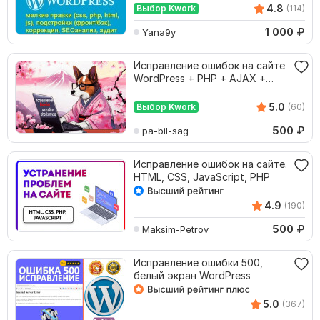
4.8
Выбор Kwork
(114)
1 000
₽
Yana9y
Исправление ошибок на сайте
WordPress + PHP + AJAX +
MySQL
5.0
Выбор Kwork
(60)
500
₽
pa-bil-sag
Исправление ошибок на сайте.
HTML, CSS, JavaScript, PHP
4.9
(190)
500
₽
Maksim-Petrov
Исправление ошибки 500,
белый экран WordPress
5.0
(367)