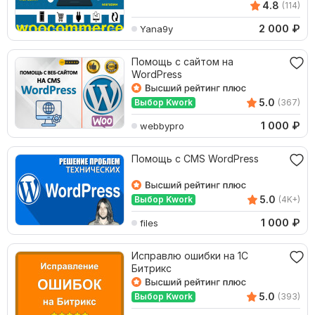
4.8
(114)
2 000
₽
Yana9y
Помощь с сайтом на
WordPress
5.0
Выбор Kwork
(367)
1 000
₽
webbypro
Помощь с CMS WordPress
5.0
Выбор Kwork
(4K+)
1 000
₽
files
Исправлю ошибки на 1С
Битрикс
5.0
Выбор Kwork
(393)