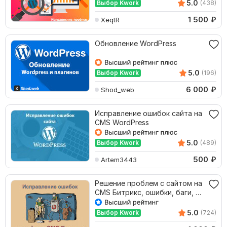
5.0
Выбор Kwork
(438)
1 500
₽
XeqtR
Обновление WordPress
5.0
Выбор Kwork
(196)
6 000
₽
Shod_web
Исправление ошибок сайта на
CMS WordPress
5.0
Выбор Kwork
(489)
500
₽
Artem3443
Решение проблем с сайтом на
CMS Битрикс, ошибки, баги, на
сайте Bitrix
5.0
Выбор Kwork
(724)