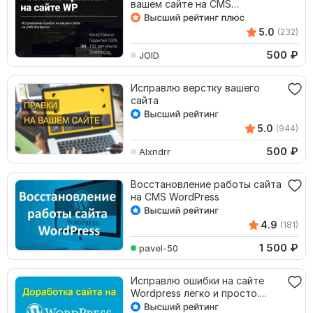
вашем сайте на CMS
Wordpress
5.0
(232)
500
₽
JOID
Исправлю верстку вашего
сайта
5.0
(944)
500
₽
Alxndrr
Восстановление работы сайта
на CMS WordPress
4.9
(181)
1 500
₽
pavel-50
Исправлю ошибки на сайте
Wordpress легко и просто.
Сделаю со знаком качества