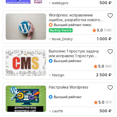
500
₽
webbypro
Wordpress: исправление
ошибок, разработка нового
функционала
5.0
Выбор Kwork
(138)
1 000
₽
Novik_Dmitry
Выполню 1 простую задачу
или исправлю 1 простую
ошибку на сайте
5.0
(89)
2 500
₽
fdezign
Настройка Wordpress
5.0
(57)
500
₽
caof19