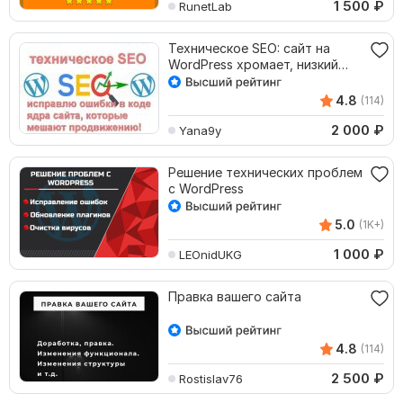
1 500
₽
RunetLab
Техническое SEO: сайт на
WordPress хромает, низкий
трафик, исправим
4.8
(114)
2 000
₽
Yana9y
Решение технических проблем
с WordPress
5.0
(1K+)
1 000
₽
LEOnidUKG
Правка вашего сайта
4.8
(114)
2 500
₽
Rostislav76