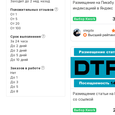
Заходил до 2 нед. назад
Размещение на Пикабу
индексацией в Яндекс
Положительных отзывов
От 1
От 5
Выбор Kwork
От 20
От 100
olegda
Срок выполнения
За 24 часа
До 2 дней
До 3 дней
До 5 дней
До 10 дней
Заказов в работе
Нет
До 1
До 3
До 5
До 8
Размещение статьи на 
со ссылкой
Выбор Kwork