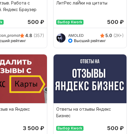
тзыв. Работа с
ЛитРес лаЙки на цитаты
. Яндекс Браузер
500
₽
500
₽
rk
Выбор Kwork
4.8
(357)
5.0
(2K+)
tion_promotion
AMOLED
зыв на Яндекс
Ответы на отзывы Яндекс
Бизнес
3 500
₽
500
₽
Выбор Kwork