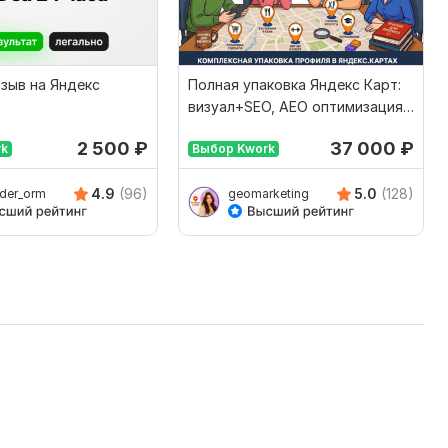
зыв на Яндекс
Полная упаковка Яндекс Карт:
визуал+SEO, AEO оптимизация
под нейросети
2 500
₽
37 000
₽
rk
Выбор Kwork
4.9
(96)
5.0
(128)
nder_orm
geomarketing