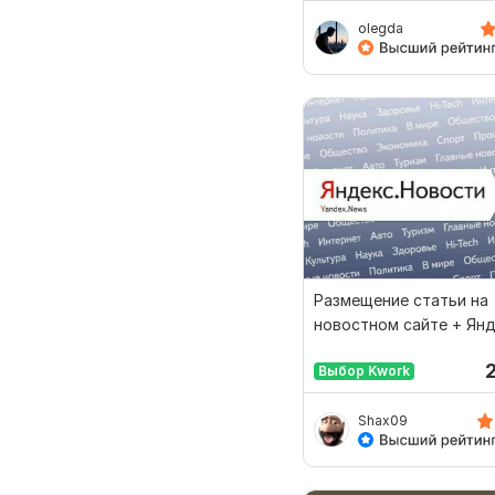
olegda
Размещение статьи на
новостном сайте + Ян
новости
Выбор Kwork
Shax09