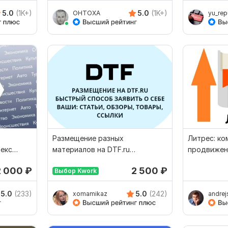
5.0
(1K+)
5.0
(1K+)
OHTOXA
yu_rep
Размещение разных
Литрес: ко
декс
материалов на DTF.ru
продвижени
индексация
2 000
₽
2 500
₽
Выбор Kwork
5.0
(233)
5.0
(242)
xomamikaz
andrej