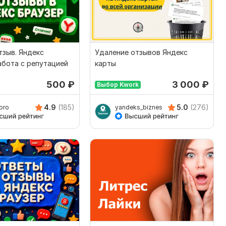
тзыв. Яндекс
Удаление отзывов Яндекс
абота с репутацией
карты
500
₽
3 000
₽
Выбор Kwork
4.9
(185)
5.0
(276)
pro
yandeks_biznes