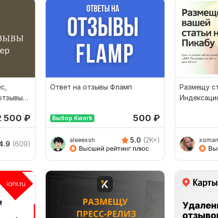
с,
Ответ на отзывы Фламп
Размещу ст
 отзывы
Индексация
2 500
₽
500
₽
Выбор Kwork
5.0
(2K+)
aleeexsh
xomam
4.9
(609)