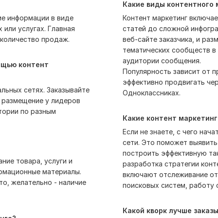
Какие виды контентного
ие информации в виде
Контент маркетинг включае
 или услугах. Главная
статей до сложной инфогра
 количество продаж.
веб-сайте заказчика, и ра
тематических сообществ в 
аудитории сообщения.
ощью контент
Популярность зависит от п
эффективно продвигать чере
альных сетях. Заказывайте
Одноклассниках.
е размещение у лидеров
тории по разным
Какие контент маркетинг
Если не знаете, с чего нач
сети. Это поможет выявить
построить эффективную так
ние товара, услуги и
разработка стратегии конте
ормационные материалы.
включают отслеживание от
о, желательно - наличие
поисковых систем, работу 
Какой кворк лучше заказ