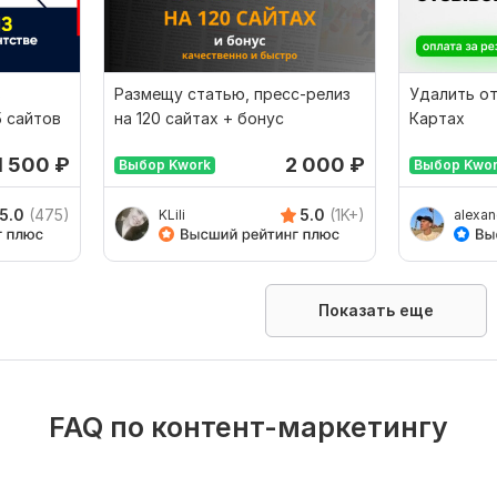
в
Размещу статью, пресс-релиз
Удалить от
5 сайтов
на 120 сайтах + бонус
Картах
1 500
₽
2 000
₽
Выбор Kwork
Выбор Kwo
5.0
(475)
5.0
(1K+)
KLili
alexa
Показать еще
FAQ по контент-маркетингу