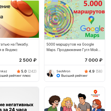
атью на Пикабу.
5000 маршрутов на Google
 в Яндекс
Maps. Продвижение Гугл Мой
Бизнес, Гугл карты
2 500
₽
7 000
₽
5.0
(242)
4.9
(58)
ikaz
SeoMiron