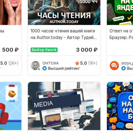
ры
1000 часов чтения вашей книги
Ответ на о
на Author.today - Автор Тудей +
Браузер. Р
БОНУС
500
₽
3 000
₽
Выбор Kwork
5.0
(2K+)
5.0
(1K+)
OHTOXA
otzyv_