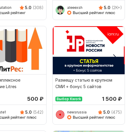
5.0
(308)
5.0
(2K+)
utation
aleeexsh
мплексное
Размещу статью в крупном
е Litres
СМИ + бонус 5 сайтов
500
₽
1 500
₽
Выбор Kwork
5.0
(542)
5.0
(475)
ste1
newsrussia