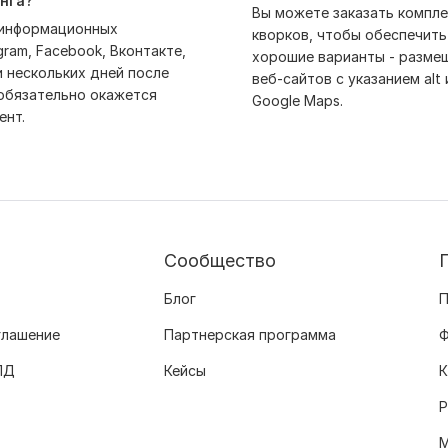
нга?
Вы можете заказать компле
 информационных
кворков, чтобы обеспечить
ram, Facebook, Вконтакте,
хорошие варианты - разме
 нескольких дней после
веб-сайтов с указанием alt
 обязательно окажется
Google Maps.
ент.
Сообщество
Блог
П
глашение
Партнерская программа
Ф
ПД
Кейсы
К
Р
М