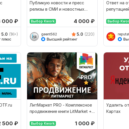
 с
Публикую новости и пресс
Ответ на о
релизы в СМИ и новостных
репутацией
сайтах
3 000
₽
4 000
₽
Выбор Kwork
Выбор Kwo
5.0
(1K+)
5.0
(220)
geent562
reputa
DTF.ru
ЛитМаркет PRO - Комплексное
Удалить от
продвижение книги LitMarket +
Картах
БОНУС
2 500
₽
1 000
₽
Выбор Kwork