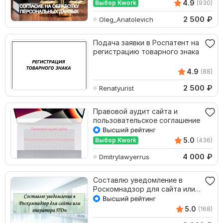
аудит
4.9
Выбор Kwork
(930)
2 500
₽
Oleg_Anatolevich
Подача заявки в Роспатент на
регистрацию товарного знака
4.9
(88)
2 500
₽
Renatyurist
Правовой аудит сайта и
пользовательское соглашение
5.0
Выбор Kwork
(436)
4 000
₽
Dmitrylawyerrus
Составлю уведомление в
Роскомнадзор для сайта или
оператора ПДн
5.0
(168)