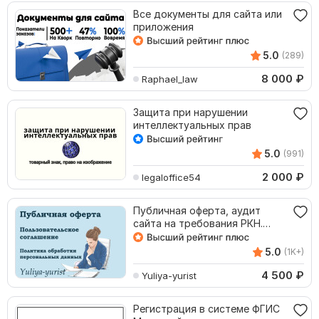
Все документы для сайта или
приложения
5.0
(289)
8 000
₽
Raphael_law
Защита при нарушении
интеллектуальных прав
5.0
(991)
2 000
₽
legaloffice54
Публичная оферта, аудит
сайта на требования РКН.
Уведомление
5.0
(1K+)
4 500
₽
Yuliya-yurist
Регистрация в системе ФГИС