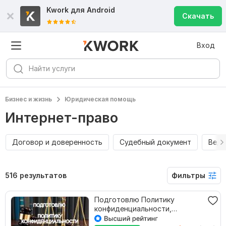
Kwork для
Android
Скачать
Вход
Бизнес и жизнь
Юридическая помощь
Интернет-право
Договор и доверенность
Судебный документ
Веде
516 результатов
Фильтры
Подготовлю Политику
конфиденциальности,
Согласие на обработкуПД,