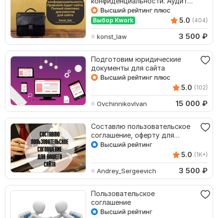
конфиденциальности. Аудит
сайта. Полный комплекс
документов
5.0
Выбор Kwork
(404)
3 500
₽
konst_law
Подготовим юридические
документы для сайта
5.0
(102)
15 000
₽
OvchinnikovIvan
Составлю пользовательское
соглашение, оферту для
Вашего сайта
5.0
(1K+)
3 500
₽
Andrey_Sergeevich
Пользовательское
соглашение