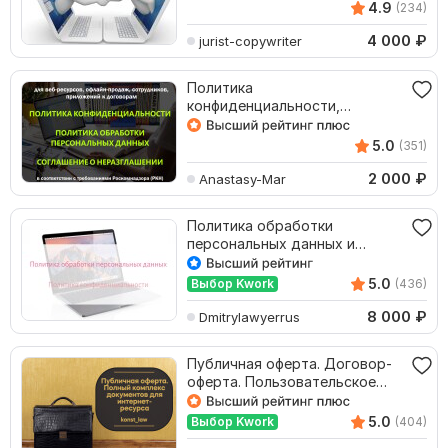
4.9
(234)
4 000
₽
jurist-copywriter
Политика
конфиденциальности,
политика обработки
персональных данных
5.0
(351)
2 000
₽
Anastasy-Mar
Политика обработки
персональных данных и
политика
конфиденциальности
5.0
Выбор Kwork
(436)
8 000
₽
Dmitrylawyerrus
Публичная оферта. Договор-
оферта. Пользовательское
соглашение
5.0
Выбор Kwork
(404)