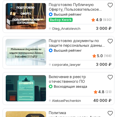
Подготовлю Публичную
Оферту, Пользовательское
соглашение, аудит
4.9
Выбор Kwork
(930)
3 000
₽
Oleg_Anatolevich
Подготовлю документы по
защите персональных данных
для сайта 152ФЗ
5.0
(168)
3 000
₽
corporate_lawyer
Включение в реестр
отечественного ПО
4.8
(23)
40 000
₽
AlekseiPechenkin
Политика