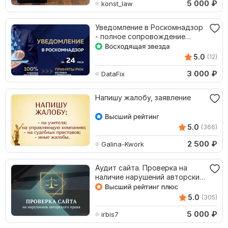
5 000
₽
konst_law
Уведомление в Роскомнадзор
- полное сопровождение
подачи
5.0
(12)
3 000
₽
DataFix
Напишу жалобу, заявление
5.0
(366)
2 500
₽
Galina-Kwork
Аудит сайта. Проверка на
наличие нарушений авторских
прав
5.0
(305)
5 000
₽
irbis7