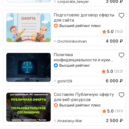
3 000
₽
corporate_lawyer
Подготовлю договор оферты
для сайта
5.0
(102)
4 000
₽
OvchinnikovIvan
Политика
конфиденциальности и куки
для Тильда сайта с
установкой
5.0
(253)
6 000
₽
gorki128
Составлю Публичную оферту
для веб-ресурсов
5.0
(351)
2 500
₽
Anastasy-Mar