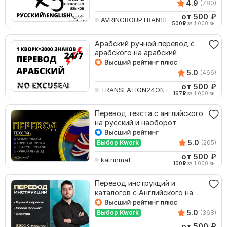
4.9
(780)
от 500
₽
AVRINGROUPTRANSLATIO
500
₽
за 1 000 зн.
Арабский ручной перевод с
арабского на арабский
5.0
(466)
от 500
₽
TRANSLATION24ON7
167
₽
за 1 000 зн.
Перевод текста с английского
на русский и наоборот
5.0
Выбор Kwork
(205)
от 500
₽
katrinmaf
100
₽
за 1 000 зн.
Перевод инструкций и
каталогов с Английского на
Русский и наоборот
5.0
Выбор Kwork
(368)
от 500
₽