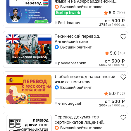
языка и на Азербайджанский
язык от носителя
5.0
Выбор Kwork
(1K+)
от 500
₽
Emil_imanov
278
₽
за 1 000 зн.
Технический перевод.
Английский язык
5.0
(76)
от 500
₽
pavelabrashkin
500
₽
за 1 000 зн.
Любой перевод на испанский
язык от носителя
5.0
(152)
от 500
₽
enriquegciah
200
₽
за 1 000 зн.
Перевод документов
сертификатов лицензий
контрактов апостилей