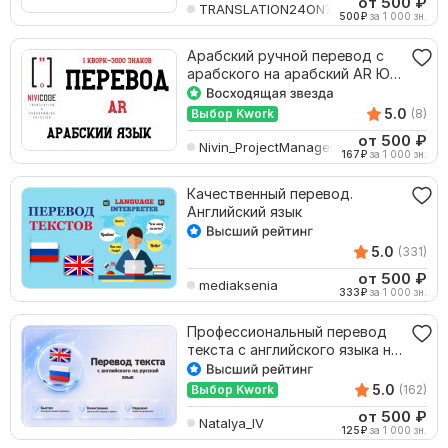
от 500
₽
TRANSLATION24ON7
500
₽
за 1 000 зн.
Арабский ручной перевод с
арабского на арабский AR Юр
Мед Тех Документ
5.0
Выбор Kwork
(8)
от 500
₽
Nivin_ProjectManager
167
₽
за 1 000 зн.
Качественный перевод.
Английский язык
5.0
(331)
от 500
₽
mediaksenia
333
₽
за 1 000 зн.
Профессиональный перевод
текста с английского языка на
русский язык
5.0
Выбор Kwork
(162)
от 500
₽
Natalya_IV
125
₽
за 1 000 зн.