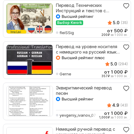
Перевод Технических
Инструкций и текстов с
Английского на Русский
5.0
Выбор Kwork
(35)
от 500
₽
fleiSSig
200
₽
за 1 000 зн.
Перевод на уровне носителя
с немецкого на русский язык и
наоборот
5.0
(294)
от 1 000
₽
Gerne
357
₽
за 1 000 зн.
Эквиритмический перевод
песен
4.9
(43)
от 1 000
₽
yevgeniy_ivanov_07
1,000
₽
за 1 000 зн.
Немецкий ручной перевод с