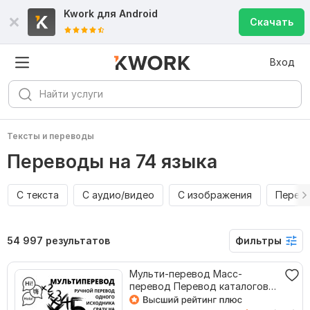
Kwork для
Android
Скачать
Вход
Тексты и переводы
Переводы на 74 языка
С текста
С аудио/видео
С изображения
Перево
54 997 результатов
Фильтры
Мульти-перевод Масс-
перевод Перевод каталогов
веб-сайтов