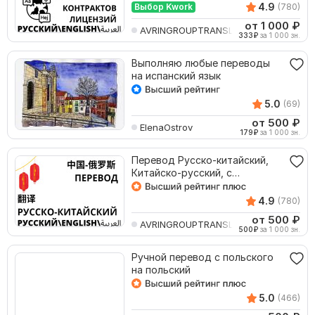
document
4.9
Выбор Kwork
(780)
от 1 000
₽
AVRINGROUPTRANSLATIO
333
₽
за 1 000 зн.
Выполняю любые переводы
на испанский язык
5.0
(69)
от 500
₽
ElenaOstrov
179
₽
за 1 000 зн.
Перевод Русско-китайский,
Китайско-русский, с
английского на китайский
4.9
(780)
от 500
₽
AVRINGROUPTRANSLATIO
500
₽
за 1 000 зн.
Ручной перевод с польского
на польский
5.0
(466)