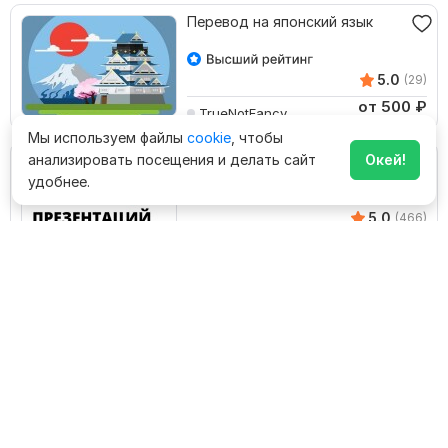
Перевод на японский язык
5.0
(29)
от 500
₽
TrueNotFancy
500
₽
за 1 000 зн.
Мы используем файлы
cookie
, чтобы
анализировать посещения и делать сайт
Перевод каталогов
Окей!
презентаций на другой язык с
удобнее.
сохранением формата
5.0
(466)
от 500
₽
TRANSLATION24ON7
667
₽
за 1 000 зн.
Перевод с русского на
тайский и обратно с текста
5.0
(193)
от 500
₽
Maxmozes
278
₽
за 1 000 зн.
Английские субтитры для