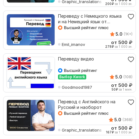
Graphic_translations
200
₽
за 1 000 зн.
Переведу с Немецкого языка
и на Немецкий язык от
носителя языка
5.0
(1K+)
от 500
₽
Emil_imanov
278
₽
за 1 000 зн.
Переведу видео
5.0
Выбор Kwork
(108)
от 500
₽
Goodmood1987
50
₽
за 1 мин.
Перевод с Английского на
Русский и наоборот
5.0
(368)
от 500
₽
Graphic_translations
167
₽
за 1 000 зн.