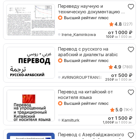
Переведу научную и
техническую документацию с
английского на русский
4.8
(227)
от 1 000
₽
Irene_Kaminkowa
100
₽
за 1 000 зн.
Перевод с русского на
арабский и диалекты arabic
4.9
(780)
от 500
₽
AVRINGROUPTRANSLATIO
250
₽
за 1 000 зн.
Перевод на китайский от
носителя языка
5.0
(1K+)
от 1 500
₽
Kamilturk
1,000
₽
за 1 000 зн.
Перевод с Азербайджанского