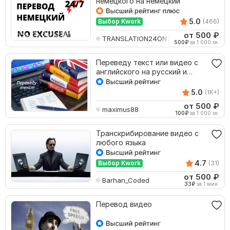
немецкого на немецкий
5.0
Выбор Kwork
(466)
от 500
₽
TRANSLATION24ON7
500
₽
за 1 000 зн.
Переведу текст или видео с
английского на русский и
наоборот
5.0
(1K+)
от 500
₽
maximus88
100
₽
за 1 000 зн.
Транскрибирование видео с
любого языка
4.7
Выбор Kwork
(31)
от 500
₽
Barhan_Coded
33
₽
за 1 мин.
Перевод видео