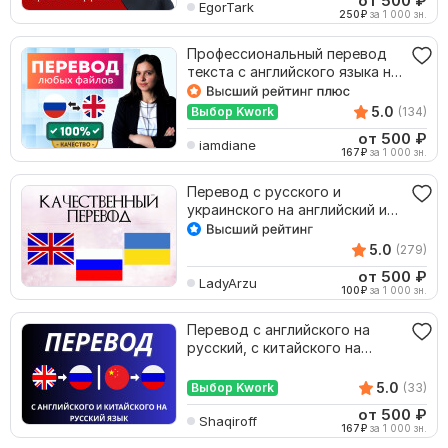
от 500
₽
EgorTark
250
₽
за 1 000 зн.
Профессиональный перевод
текста с английского языка на
русский
5.0
Выбор Kwork
(134)
от 500
₽
iamdiane
167
₽
за 1 000 зн.
Перевод с русского и
украинского на английский и
наоборот
5.0
(279)
от 500
₽
LadyArzu
100
₽
за 1 000 зн.
Перевод с английского на
русский, с китайского на
русский
5.0
Выбор Kwork
(33)
от 500
₽
Shaqiroff
167
₽
за 1 000 зн.