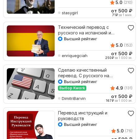
5.0
(210)
от 500
₽
stasygirl
71
₽
за 1 мин.
Технический перевод с
русского на испанский и
наоборот
5.0
(152)
от 500
₽
enriquegciah
250
₽
за 1 000 зн.
Сделаю качественный
перевод. С русского на
английский и наоборот
4.9
Выбор Kwork
(131)
от 500
₽
DimitriBarvin
167
₽
за 1 000 зн.
Перевод инструкций и
руководств
5.0
(76)