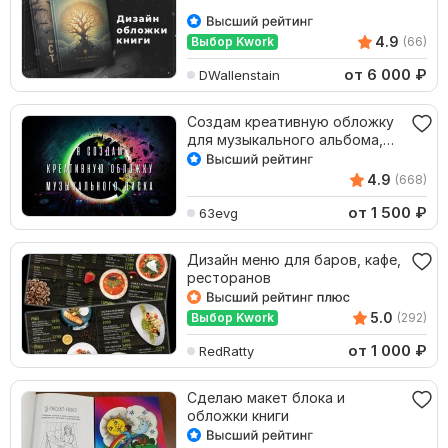
4.9
Выбор Kwork
(66)
от 6 000
₽
DWallenstain
Создам креативную обложку
для музыкального альбома,
трека
4.9
(668)
от 1 500
₽
63evg
Дизайн меню для баров, кафе,
ресторанов
5.0
Выбор Kwork
(292)
от 1 000
₽
RedRatty
Сделаю макет блока и
обложки книги