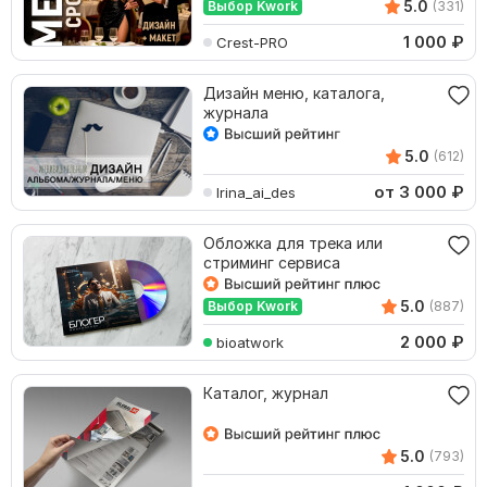
5.0
Выбор Kwork
(331)
1 000
₽
Crest-PRO
Дизайн меню, каталога,
журнала
5.0
(612)
от 3 000
₽
Irina_ai_des
Обложка для трека или
стриминг сервиса
5.0
Выбор Kwork
(887)
2 000
₽
bioatwork
Каталог, журнал
5.0
(793)