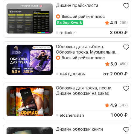
Дизайн прайс-листа
4.9
Выбор Kwork
(299)
3 000
₽
redkoler
Обложка для альбома.
Обложка трека. Музыкальная
обложка. Обложка песни
5.0
(450)
от 2 000
₽
XART_DESIGN
Обложка для трека, песни.
Дизайн обложки на заказ
4.9
(547)
1 000
₽
etozheruslan
Дизайн обложки книги