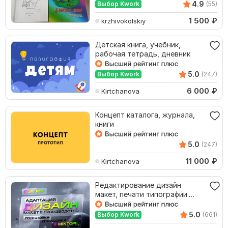
4.9
Выбор Kwork
(55)
1 500
₽
krzhivokolskiy
Детская книга, учебник,
рабочая тетрадь, дневник
5.0
Выбор Kwork
(247)
6 000
₽
Kirtchanova
Концепт каталога, журнала,
книги
5.0
(247)
11 000
₽
Kirtchanova
Редактирование дизайн
макет, печати типографии.
Подготовка печати CDR
5.0
Выбор Kwork
(661)