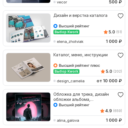
500
₽
vecor
Дизайн и верстка каталога
5.0
Выбор Kwork
(51)
1 000
₽
elena_zhotviak
Каталог, меню, инструкции
5.0
Выбор Kwork
(202)
от 10 000
₽
design_camelia
Обложка для трека, дизайн
обложки альбома,
оформление на заказ
4.9
(659)
1 000
₽
alina_galova