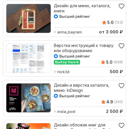
Дизайн для меню, каталога,
книги
5.0
(123)
от 3 000
₽
arina_bayram
Верстка инструкций к товару
или оборудованию
5.0
Выбор Kwork
(698)
500
₽
nick3d
Дизайн и верстка каталога,
меню. InDesign
4.9
(292)
2 500
₽
insta_post
Дизайн обложек книг для