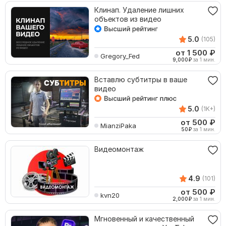
Клинап. Удаление лишних
объектов из видео
5.0
(105)
от 1 500
₽
Gregory_Fed
9,000
₽
за 1 мин.
Вставлю субтитры в ваше
видео
5.0
(1K+)
от 500
₽
MianziPaka
50
₽
за 1 мин.
Видеомонтаж
4.9
(101)
от 500
₽
kvn20
2,000
₽
за 1 мин.
Мгновенный и качественный