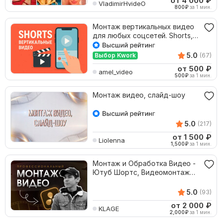
от 4 000
₽
VladimirHvideO
800
₽
за 1 мин.
Монтаж вертикальных видео
для любых соцсетей. Shorts,
TikTok и т.д
5.0
Выбор Kwork
(67)
от 500
₽
amel_video
500
₽
за 1 мин.
Монтаж видео, слайд-шоу
5.0
(217)
от 1 500
₽
Liolenna
1,500
₽
за 1 мин.
Монтаж и Обработка Видео -
Ютуб Шортс, Видеомонтаж
ТикТок, ВК Клипы
5.0
(93)
от 2 000
₽
KLAGE
2,000
₽
за 1 мин.