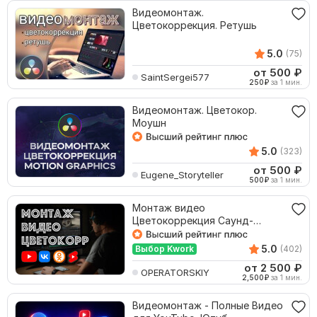
Видеомонтаж.
Цветокоррекция. Ретушь
5.0
(75)
от 500
₽
SaintSergei577
250
₽
за 1 мин.
Видеомонтаж. Цветокор.
Моушн
5.0
(323)
от 500
₽
Eugene_Storyteller
500
₽
за 1 мин.
Монтаж видео
Цветокоррекция Саунд-
дизайн
5.0
Выбор Kwork
(402)
от 2 500
₽
OPERATORSKIY
2,500
₽
за 1 мин.
Видеомонтаж - Полные Видео