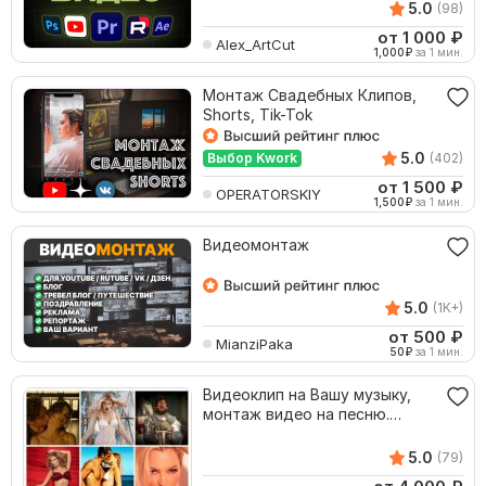
5.0
(98)
от 1 000
₽
Alex_ArtCut
1,000
₽
за 1 мин.
Монтаж Свадебных Клипов,
Shorts, Tik-Tok
5.0
Выбор Kwork
(402)
от 1 500
₽
OPERATORSKIY
1,500
₽
за 1 мин.
Видеомонтаж
5.0
(1K+)
от 500
₽
MianziPaka
50
₽
за 1 мин.
Видеоклип на Вашу музыку,
монтаж видео на песню.
Слайд-шоу Видеомонтаж
5.0
(79)