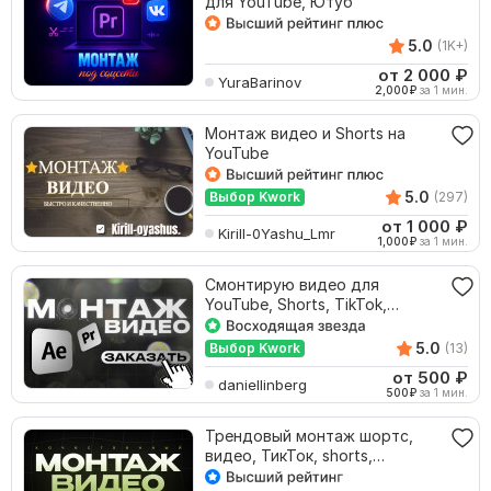
для YouTube, Ютуб
5.0
(1K+)
от 2 000
₽
YuraBarinov
2,000
₽
за 1 мин.
Монтаж видео и Shorts на
YouTube
5.0
Выбор Kwork
(297)
от 1 000
₽
Kirill-0Yashu_Lmr
1,000
₽
за 1 мин.
Смонтирую видео для
YouTube, Shorts, TikTok,
блогов
5.0
Выбор Kwork
(13)
от 500
₽
daniellinberg
500
₽
за 1 мин.
Трендовый монтаж шортс,
видео, ТикТок, shorts,
коротких видео