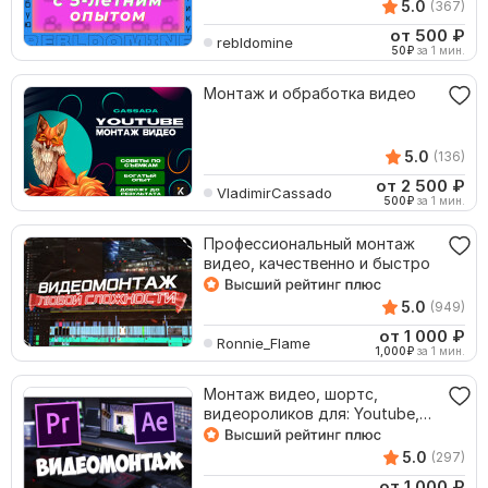
5.0
(367)
от 500
₽
rebldomine
50
₽
за 1 мин.
Монтаж и обработка видео
5.0
(136)
от 2 500
₽
VladimirCassado
500
₽
за 1 мин.
Профессиональный монтаж
видео, качественно и быстро
5.0
(949)
от 1 000
₽
Ronnie_Flame
1,000
₽
за 1 мин.
Монтаж видео, шортс,
видеороликов для: Youtube,
Shorts
5.0
(297)
от 1 000
₽