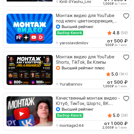
Kirill-0Yashu_Lmr
1,000
₽
за 1 мин.
Монтаж видео для YouTube
под ключ: цветокоррекция,
футажи, инфографика
4.8
Выбор Kwork
(59)
от 500
₽
yaroslavdimilov
500
₽
за 1 мин.
Монтаж видео для YouTube
Shorts, TikTok, Вк Клипы
5.0
(1K+)
от 500
₽
YuraBarinov
1,000
₽
за 1 мин.
Качественный монтаж видео -
Ютуб, ТикТок, Шортс, ВК.
Видеомонтаж
5.0
Выбор Kwork
(28)
от 1 000
₽
montage244
2,000
₽
за 1 мин.