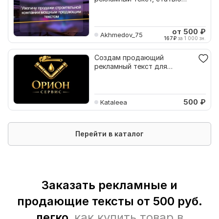
или блог о строительстве
от 500
₽
Akhmedov_75
167
₽
за 1 000 зн.
Создам продающий
рекламный текст для
привлечения клиентов
500
₽
Kataleea
Перейти в каталог
Заказать рекламные и
продающие тексты от 500 руб.
легко,
как купить товар в