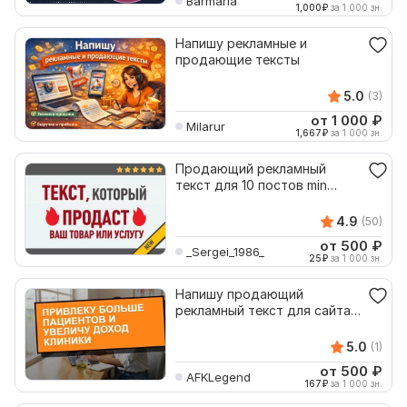
Barmaria
1,000
₽
за 1 000 зн.
Напишу рекламные и
продающие тексты
5.0
(3)
от 1 000
₽
Milarur
1,667
₽
за 1 000 зн.
Продающий рекламный
текст для 10 постов min
2000 знаков на 1 пост
4.9
(50)
от 500
₽
_Sergei_1986_
25
₽
за 1 000 зн.
Напишу продающий
рекламный текст для сайта
о здоровье и медицине
5.0
(1)
от 500
₽
AFKLegend
167
₽
за 1 000 зн.