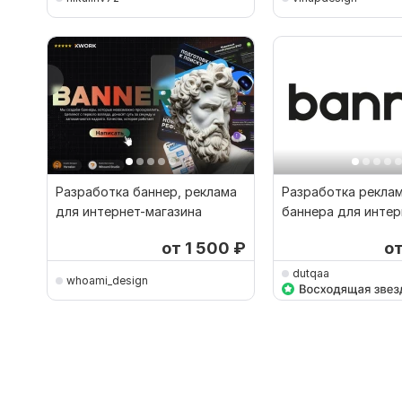
Разработка баннер, реклама
Разработка рекла
для интернет-магазина
баннера для интер
от 1 500
₽
о
dutqaa
whoami_design