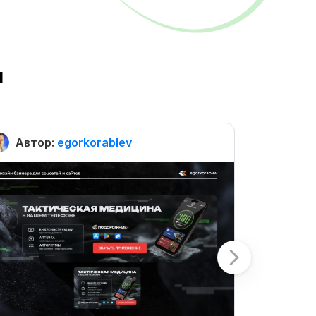
ы
Автор:
egorkorablev
Автор