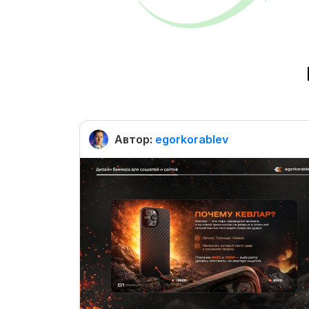
Автор:
egorkorablev