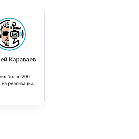
ей Караваев
ил более 200
. на реализации
оектов