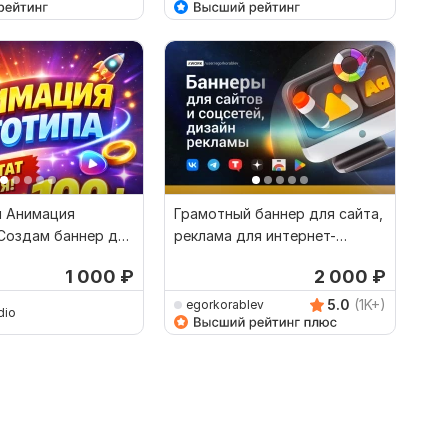
и Анимация
Грамотный баннер для сайта,
 Создам баннер для
реклама для интернет-
магазина, дизайн
1 000
₽
2 000
₽
5.0
(1K+)
egorkorablev
dio