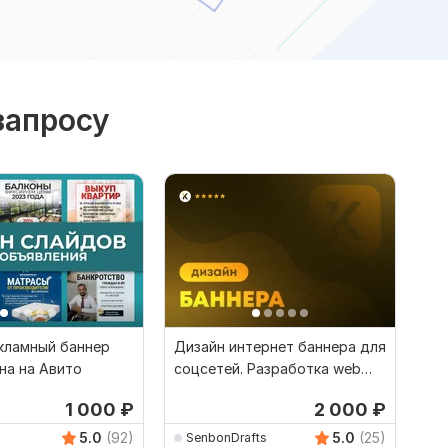
запросу
кламный баннер
Дизайн интернет баннера для
на на Авито
соцсетей. Разработка web
баннера
1 000
₽
2 000
₽
5.0
(92)
5.0
(25)
SenbonDrafts