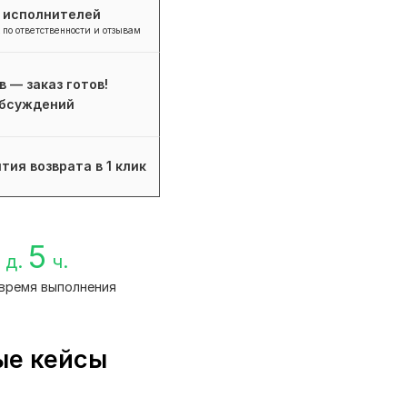
+ исполнителей
 по ответственности и отзывам
в — заказ готов!
бсуждений
тия возврата в 1 клик
5
д.
ч.
время выполнения
ые кейсы