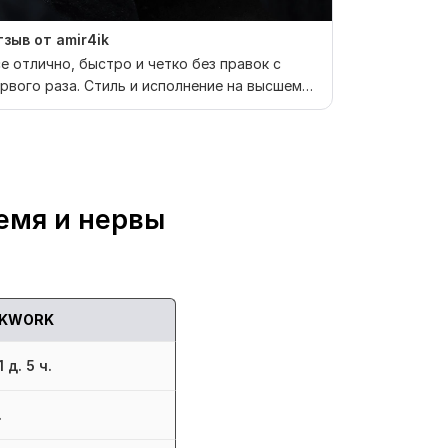
зыв от amir4ik
Отзыв от tve
е отлично, быстро и четко без правок с
Задачу выпо
рвого раза. Стиль и исполнение на высшем
Остались оч
ровне
еще)
емя и нервы
KWORK
 д. 5 ч.
.