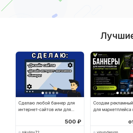
Лучшие
Сделаю любой баннер для
Создам рекламный
интернет-сайтов или для
для маркетплейса 
интернет-магазинов
интернет-магазина
500
₽
о
nikulinv72
vinupdesign