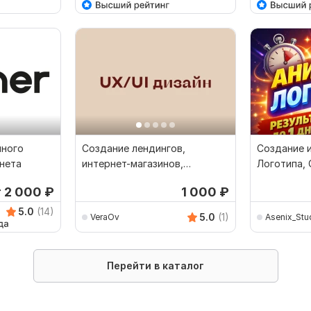
много
Создание лендингов,
Создание 
нета
интернет-магазинов,
Логотипа,
баннеров, дизайн-концептов
магазина
т 2 000
₽
1 000
₽
5.0
(14)
5.0
(1)
VeraOv
Asenix_Stu
Перейти в каталог