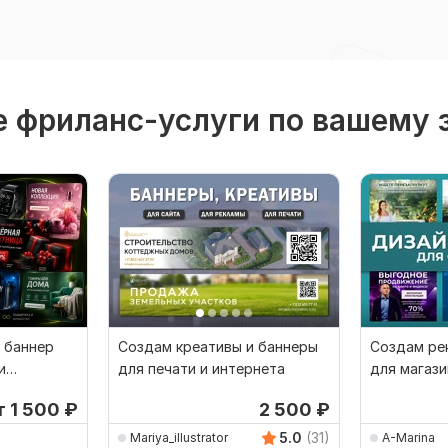
 фриланс-услуги по вашему 
 баннер
Создам креативы и баннеры
Создам ре
и
для печати и интернета
для магази
т 1 500
₽
2 500
₽
5.0
(31)
Mariya_illustrator
A-Marina