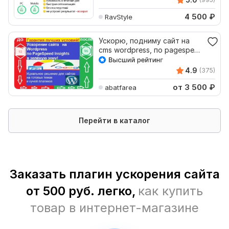
4 500
₽
RavStyle
Ускорю, подниму сайт на
cms wordpress, по pagespeed
в зелёную зону
4.9
(375)
от 3 500
₽
abatfarea
Перейти в каталог
Заказать плагин ускорения сайта
от 500 руб. легко,
как купить
товар в интернет-магазине