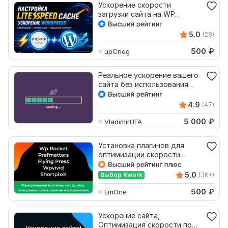
Ускорение скорости
загрузки сайта на WP
плагином LiteSpeed Cache
5.0
(28)
500
₽
upCneg
Реальное ускорение вашего
сайта без использования
плагинов или модулей
4.9
(47)
5 000
₽
VladimirUFA
Установка плагинов для
оптимизации скорости
сайта
5.0
Выбор Kwork
(3K+)
500
₽
EmOne
Ускорение сайта,
Оптимизация скорости по