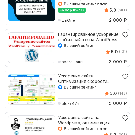
PageSpeed Wordpress
Elementor
5.0
Выбор Kwork
(3K+)
2 000
₽
EmOne
Гарантированное ускорение
любых сайтов на WordPress
5.0
(131)
3 000
₽
sacrat-plus
Ускорение сайта,
Оптимизация скорости
загрузки, PageSpeed Speed
Vitals
5.0
(148)
15 000
₽
alexx47h
Ускорение сайта на
Wordpress, оптимизация
загрузки Elementor
5.0
(995)