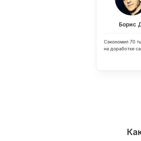
Борис 
Сэкономил 70 ты
на доработке са
купил на них iPh
Как