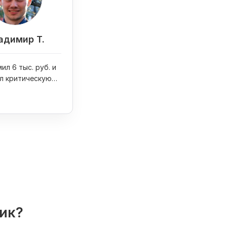
адимир Т.
ил 6 тыс. руб. и
л критическую
на сайте
лик?