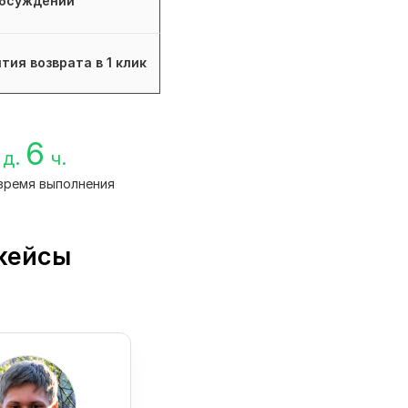
бсуждений
тия возврата в 1 клик
6
д.
ч.
время выполнения
 кейсы