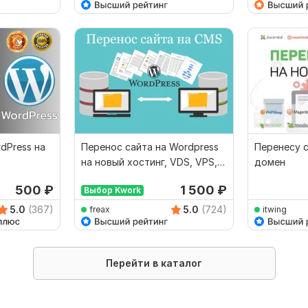
dPress на
Перенос сайта на Wordpress
Перенесу с
на новый хостинг, VDS, VPS,
домен
другой домен
500
₽
1 500
₽
Выбор Kwork
5.0
(367)
5.0
(724)
freax
itwing
Перейти в каталог