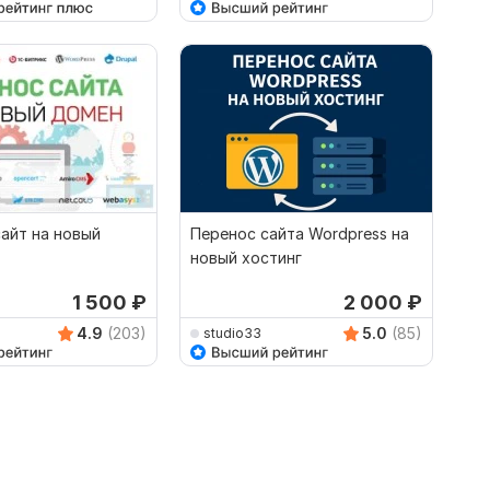
айт на новый
Перенос сайта Wordpress на
новый хостинг
1 500
₽
2 000
₽
4.9
(203)
5.0
(85)
studio33