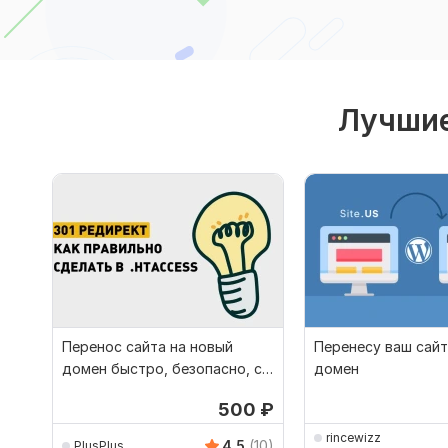
Лучшие
Перенос сайта на новый
Перенесу ваш сайт
домен быстро, безопасно, с
домен
редиректом
500
₽
rincewizz
4.5
(10)
PlusPlus