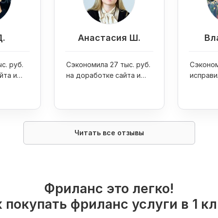
Д.
Анастасия Ш.
Вл
с. руб.
Сэкономила 27 тыс. руб.
Сэконом
йта и
на доработке сайта и
исправи
one 7
увеличила продажи
ошибку 
интернет-магазина в 4
раза
Читать все отзывы
Фриланс это легко!
 покупать фриланс услуги в 1 к