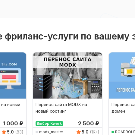
 фриланс-услуги по вашему 
 на новый
Перенос сайта MODX на
Перенос са
новый хостинг
домен
1 000
₽
2 500
₽
Выбор Kwork
5.0
(83)
5.0
(1K+)
modx_master
ROADROU