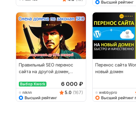
Правильный SEO перенос
Перенос сайта Wor
сайта на другой домен,
новый домен
смена домена без потерь
6 000
₽
Выбор Kwork
5.0
(167)
niknn
webbypro