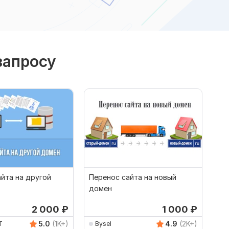
запросу
йта на другой
Перенос сайта на новый
домен
2 000
₽
1 000
₽
5.0
(1K+)
4.9
(2K+)
T
Bysel