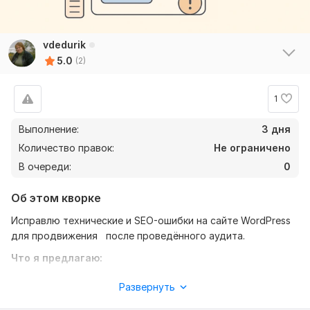
vdedurik
5.0
(2)
1
Выполнение:
3 дня
Количество правок:
Не ограничено
В очереди:
0
Об этом кворке
Исправлю технические и SEO-ошибки на сайте WordPress
для продвижения после проведённого аудита.
Что я предлагаю:
Комплексное исправление ошибок сайта WordPress — от
Развернуть
мелких багов до критических проблем, мешающих сайту