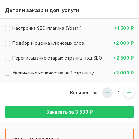
работать и приносить прибыль. (СЕО + настройка)
Детали заказа и доп. услуги
Перед началом работ делаю резервную копию сайта.
Все изменения согласовываются.
Настройка SEO-плагина (Yoast )
+1 500
₽
Работаю аккуратно, без риска для проекта.
Исправляю:
Подбор и оценка ключевых слов
+2 000
₽
Ошибки индексации
Переписывание старых страниц под SEO
+2 500
₽
Проблемы с мета-тегами (Title, Description)
Дубли страниц
Увеличение количества на 1 страницу
+2 000
₽
Настройку ЧПУ
Ошибки в robots. txt и sitemap. xml
Количество:
Неправильную структуру заголовков H1–H3
Битые ссылки
Заказать за
3 500
₽
Переспам ключевых фраз
Медленную загрузку
Гарантия возврата