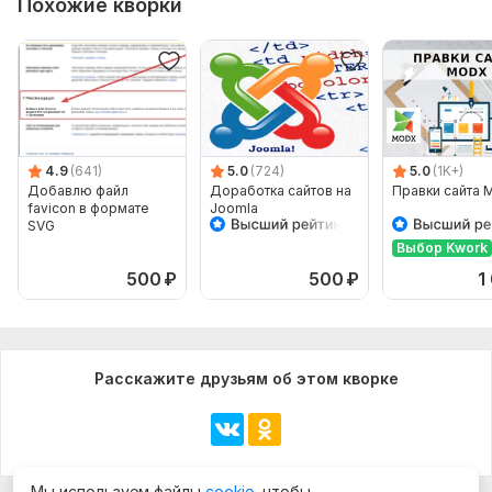
Похожие кворки
4.9
(641)
5.0
(724)
5.0
(1K+)
Добавлю файл
Доработка сайтов на
Правки сайта
favicon в формате
Joomla
SVG
Выбор Kwork
500
₽
500
₽
1
Расскажите друзьям об этом кворке
Мы используем файлы
cookie
, чтобы