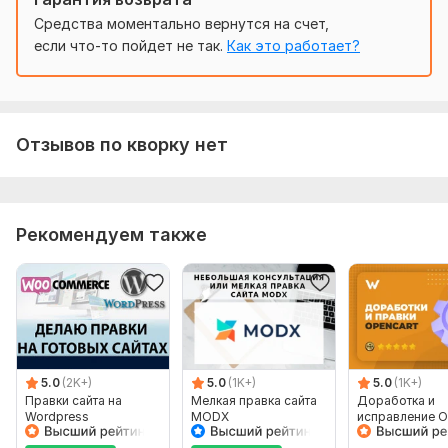
Ошибки плагинов
Средства моментально вернутся на счет,
Оптимизирую сайт так, чтобы он соответствовал
если что-то пойдет не так.
Как это работает?
требованиям поисковых систем и был удобен для
пользователей.
После исправления вы получите:
1. Полное техническое и SEO-соответствие сайта
Отзывов по кворку нет
требованиям поисковым системам.
2. Ускорение загрузки страниц и улучшение юзабилити
3. Настройку консоли для отслеживания ошибок
Рекомендуем также
Мои гарантии:
Исправления и техподдержка после сдачи — бесплатно в
течение 7 дней. Гарантия результата.
Работаю аккуратно, без нарушения структуры и дизайна
сайта.
5.0
(2K+)
5.0
(1K+)
5.0
(1K+)
Нужно для заказа:
Правки сайта на
Мелкая правка сайта
Доработка и
Wordpress
MODX
исправление O
Доступ к админ-панели WordPress