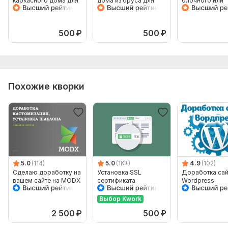
каркасного дома для
дома из бруса для
блочного или
сайта, каталога,
сайта, каталога,
кирпичного до
соцсетей
соцсетей
сайта
500
₽
500
₽
Похожие кворки
Показать ещё
5.0
(114)
5.0
(1K+)
4.9
(102)
Сделаю доработку на
Установка SSL
Доработка сай
вашем сайте на MODX
сертификата
Wordpress
Выбор Kwork
2 500
₽
500
₽