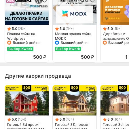
Фреймворк PHP:
Без фреймворка
Интерфейс на JavaScript:
Да
Фреймворк JavaScript:
Без фреймворка
Используется CSS:
Да
5.0
(2K+)
5.0
(1K+)
5.0
(1K+)
Правки сайта на
Мелкая правка сайта
Доработка и
Фреймворк CSS:
Без фреймворка
Wordpress
MODX
исправление O
База данных:
Предусмотрена
Выбор Kwork
Выбор Kwork
Тип БД:
MySQL
500
₽
500
₽
1
Объем услуги в кворке:
Внесение одной правки на сайт
Другие кворки продавца
5.0
(104)
5.0
(104)
5.0
(104)
Готовый 3d проект
Готовый 3Д проект
Готовый 3d пр