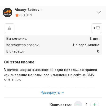
Alexey-Bobrov
6
0
5.0
(117)
latifa-zone
3 месяца назад
L
1
Рекомендую! Сделано всё оперативно и с душой). 
Очень понравилось. Благодарю!
Выполнение:
3 дня
Количество правок:
Не ограничено
Читать
Ответ продавца
В очереди:
0
Об этом кворке
dariannabelochka
7 месяцев назад
В рамках кворка выполняется
одна небольшая правка
Все супер))) Качественно и быстро. Спасибо 
или
внесение небольшого изменения
в сайт на CMS
большое. Обязательно буду обращаться еще: )
MODX Evo.
Для уточнения технической возможности выполнения
Читать
Ответ продавца
Развернуть
правок требуются доступы к системе управления, иногда
FTP либо хостингу (например, заказ SSL на хостинге).
Количество:
Примеры правок: