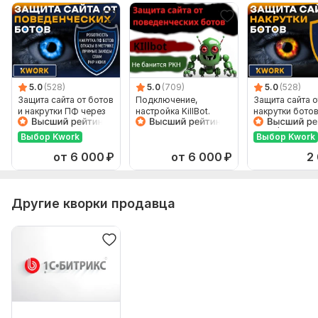
Фреймворк PHP:
Без фреймворка
Интерфейс на JavaScript:
Нет
Используется CSS:
Да
Фреймворк CSS:
Без фреймворка
5.0
(528)
5.0
(709)
5.0
(528)
База данных:
Предусмотрена
Защита сайта от ботов
Подключение,
Защита сайта о
и накрутки ПФ через
настройка KillBot.
накрутки ботов
Тип БД:
MySQL
WAF. Поведенческие
Защита от ботов и
сканеров и вз
боты
негативной накрутки
под ключ чере
Выбор Kwork
Выбор Kwork
от 6 000
₽
от 6 000
₽
2
Другие кворки продавца