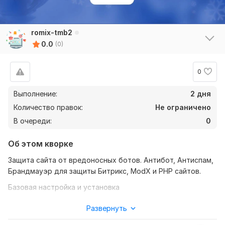
romix-tmb2
0.0
(0)
0
Выполнение:
2 дня
Количество правок:
Не ограничено
В очереди:
0
Об этом кворке
Защита сайта от вредоносных ботов. Антибот, Антиспам,
Брандмауэр для защиты Битрикс, ModX и PHP сайтов.
Базовая настройка и установка
Анализ Яндекс. Метрики и выявление некачественного
Развернуть
трафика