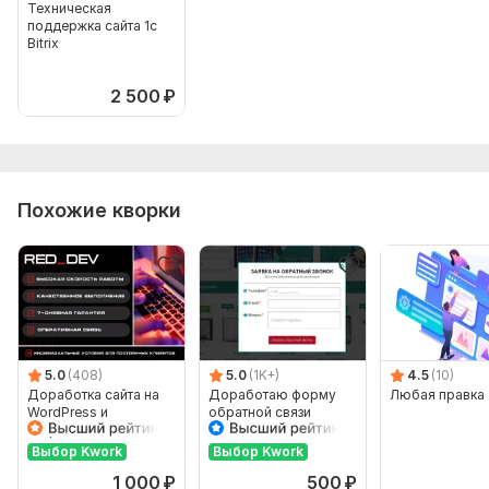
Техническая
поддержка сайта 1c
Bitrix
2 500
₽
Похожие кворки
5.0
(408)
5.0
(1K+)
4.5
(10)
Доработка сайта на
Доработаю форму
Любая правка 
WordPress и
обратной связи
Битрикс24
Выбор Kwork
Выбор Kwork
1 000
₽
500
₽