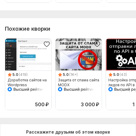
Язык разработки:
PHP
Фреймворк PHP:
Без фреймворка
Интерфейс на JavaScript:
Нет
Похожие кворки
Используется CSS:
Нет
База данных:
Не предусмотрена
5.0
(419)
5.0
(1K+)
5.0
(43)
Доработка сайтов на
Защита от спама сайта
Настройка отп
Wordpress
MODX
лидов по API 
CPA партнерск
500
₽
3 000
₽
1
Расскажите друзьям об этом кворке