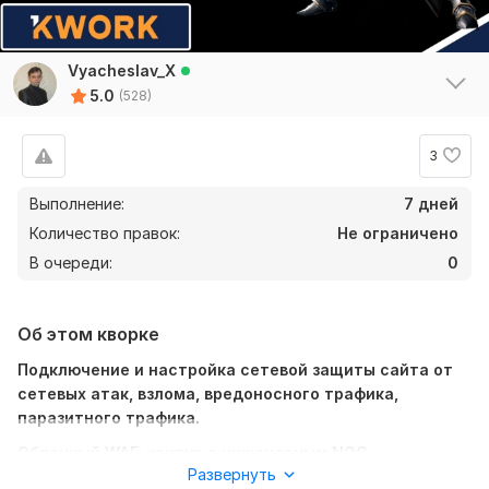
Vyacheslav_X
5.0
(528)
3
Выполнение:
7 дней
Количество правок:
Не ограничено
В очереди:
0
Об этом кворке
Подключение и настройка сетевой защиты сайта от
сетевых атак, взлома, вредоносного трафика,
паразитного трафика.
Облачный WAF-контур с инженерным NOC-
Развернуть
сопровождением.