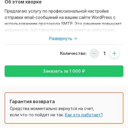
Об этом кворке
Предлагаю услугу по профессиональной настройке
отправки email-сообщений на вашем сайте WordPress с
использованием протокола SMTP. Это решение повышает
надежность доставки писем и улучшает их репутацию,
что особенно важно для взаимодействия с клиентами и
Развернуть
подписчиками. Если ваш хостинг не поддерживает
отправку писем или сообщения регулярно попадают в
Количество:
папку «Спам», настройка SMTP поможет устранить эти
проблемы и обеспечит стабильную и безопасную работу.
Преимущества настройки:
Заказать за
1 000
₽
· Надежная доставка писем.
· Улучшение репутации email-доменов.
· Уменьшение вероятности попадания писем в «Спам».
Гарантия возврата
· Поддержка популярных почтовых сервисов (Google,
Средства моментально вернутся на счет,
Yahoo, Outlook и др.).
если что-то пойдет не так.
Как это работает?
Нужно для заказа: