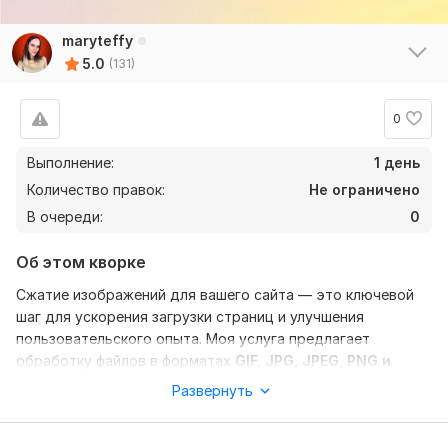
maryteffy
5.0
(131)
0
Выполнение:
1 день
Количество правок:
Не ограничено
В очереди:
0
Об этом кворке
Сжатие изображений для вашего сайта — это ключевой
шаг для ускорения загрузки страниц и улучшения
пользовательского опыта. Моя услуга предлагает
обработку файлов в форматах
GIF, JPG, JPEG, PNG и
WEBP
с сохранением качества. Я применяю современные
Развернуть
методы сжатия, позволяющие значительно уменьшить
размер изображений без ухудшения их визуального вида.