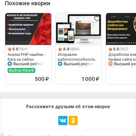
Похожие кворки
5.0
(1K+)
4.9
(880)
5.0
(187)
Анализ PHP ошибки -
Исправлю
Доработка ил
бага на сайтах
работоспособность
правка сайта н
сайта на ВордПресс
Вордпресс
Элементор
Выбор Kwork
500
₽
1 000
₽
Расскажите друзьям об этом кворке