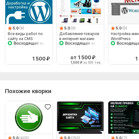
5.0
(9)
5.0
(9)
5.0
(9)
Все виды работ по
Добавление товаров
Настройка ме
сайту на CMS
в интернет магазин
WordPress
WordPress
от 1 500
₽
1 500
₽
1
1,500
₽
за 100 тов.
Похожие кворки
5.0
(405)
5.0
(250)
5.0
(7)