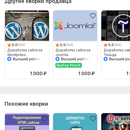
Другие кворки продавца
5.0
(84)
5.0
(84)
5.0
(84)
Доработка сайта на
Доработка сайта на
Доработка сай
Wordpress.
Joomla.
Тильда.
Администрирование
Администрирование
Администриро
Выбор Kwork
1 000
₽
1 000
₽
1
Похожие кворки