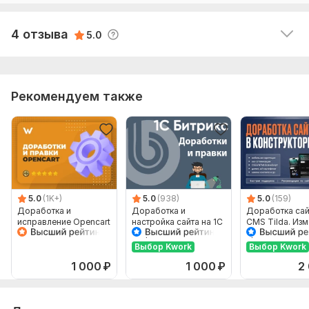
Фреймворк JavaScript:
Без фреймворка
исполнителю, молодец, терпелив, все правилось в 
моменте.   Как результат: все сделано хорошо и 
Используется CSS:
Да
4 отзыва
5.0
очень даже недорого.
Фреймворк CSS:
Без фреймворка
База данных:
Предусмотрена
Тип БД:
MySQL
Рекомендуем также
Объем услуги в кворке:
Не более 1-го часа работ на
одном сайте
5.0
(1K+)
5.0
(938)
5.0
(159)
Доработка и
Доработка и
Доработка сай
исправление Opencart
настройка сайта на 1С
CMS Tilda. Изм
Битрикс, любые
правка сайта
правки, недорого
Выбор Kwork
Выбор Kwork
1 000
₽
1 000
₽
2