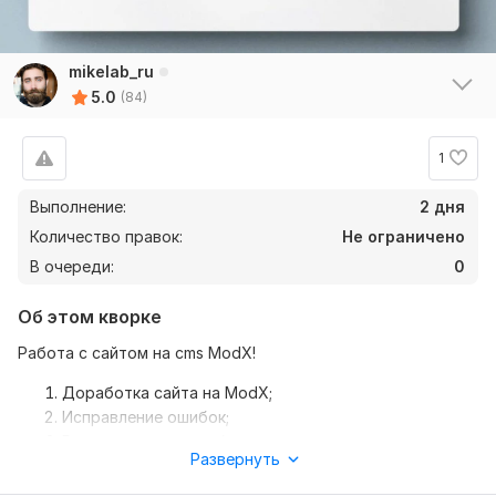
mikelab_ru
5.0
(84)
1
Выполнение:
2 дня
Количество правок:
Не ограничено
4
0
В очереди:
0
maxmvf
20 дней назад
Об этом кворке
Обратился с переносом сайта на другой домен и 
внесением изменений, также нужно было с 
Работа с сайтом на cms ModX!
корпоративной почтой помочь.
Доработка сайта на ModX;
Всё сделано и исправлено!
Исправление ошибок;
Редактирование шаблона;
Спасибо! )
Развернуть
Правки стилей CSS;
Восстановление пароля;