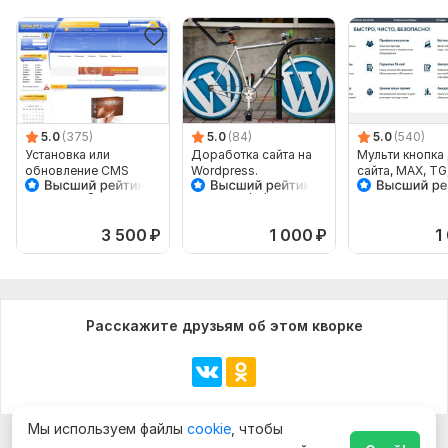
5.0
(375)
5.0
(84)
5.0
(540)
Установка или
Доработка сайта на
Мульти кнопка
обновление CMS
Wordpress.
сайта, MAX, TG
Datalife Engine DLE
Администрирование
виджет для свя
любой сайт
3 500
₽
1 000
₽
1
Расскажите друзьям об этом кворке
Мы используем файлы
cookie
, чтобы