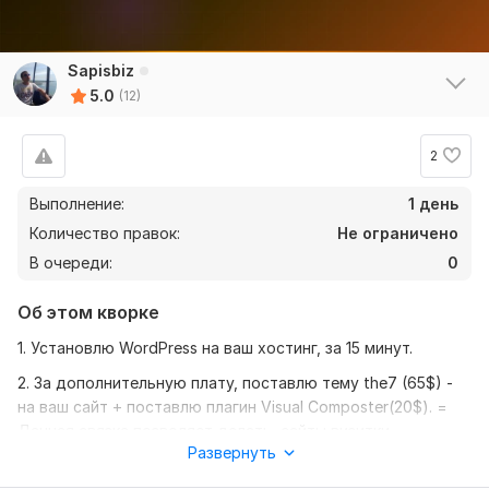
Sapisbiz
5.0
(12)
2
Выполнение:
1 день
Количество правок:
Не ограничено
В очереди:
0
Об этом кворке
1. Установлю WordPress на ваш хостинг, за 15 минут.
2. За дополнительную плату, поставлю тему the7 (65$) -
на ваш сайт + поставлю плагин Visual Composter(20$). =
Данная связка позволяет делать, сайты визитки,
Развернуть
интернет-магазины, и лендинги - премиум класса!