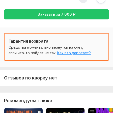
- внесение мелких исправлений;
- поддержка жизнеспособности сайта
Заказать за
7 000
₽
Более значительные правки обсуждаются отдельно.
Работаю до получения результата!
Нужно для заказа:
Гарантия возврата
- понятное техническое задание, то что необходимо
Средства моментально вернутся на счет,
сделать,
если что-то пойдет не так.
Как это работает?
- доступ к вашему аккаунту на Тильда или доступ "как
сотрудник"
CMS:
Tilda
Отзывов по кворку нет
Язык разработки:
нет
Интерфейс на JavaScript:
Нет
Используется CSS:
Нет
Рекомендуем также
База данных:
Не предусмотрена
Объем услуги в кворке:
Администрирование сайта 30