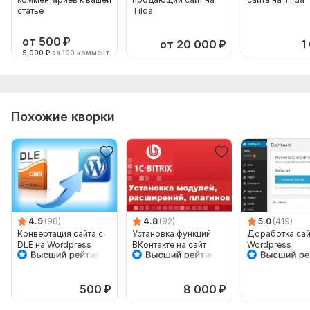
статье
Tilda
от 500
₽
от 20 000
₽
1
5,000
₽
за 100 коммент.
Похожие кворки
4.9
(98)
4.8
(92)
5.0
(419)
Конвертация сайта с
Установка функций
Доработка сай
DLE на Wordpress
ВКонтакте на сайт
Wordpress
500
₽
8 000
₽