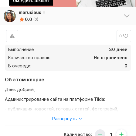
marusiaus
0.0
(0)
0
Выполнение:
30 дней
Количество правок:
Не ограничено
В очереди:
0
Об этом кворке
День добрый,
Администрирование сайта на платформе Tilda:
- публикация новостей, готовых статей, фотографий,
объявлений об акциях и т.п. ;
Развернуть
- редактирование имеющихся карточек товара (цены,
описание, фотографии); (не более 30 карточек в месяц)
Количество: