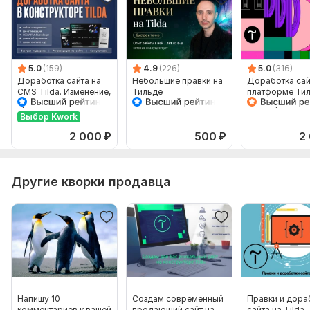
дней
5.0
(159)
4.9
(226)
5.0
(316)
Доработка сайта на
Небольшие правки на
Доработка сай
CMS Tilda. Изменение,
Тильде
платформе Ти
правка сайта
стандарт блок
Zero block
Выбор Kwork
2 000
₽
500
₽
2
Другие кворки продавца
Напишу 10
Создам современный
Правки и дора
комментариев к вашей
продающий сайт на
сайта на Tilda