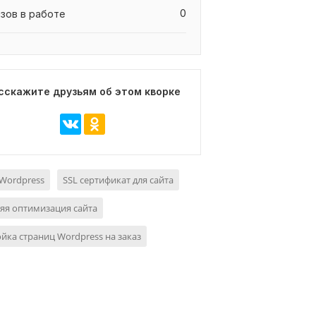
0
азов в работе
сскажите друзьям об этом кворке
Wordpress
SSL сертификат для сайта
яя оптимизация сайта
йка страниц Wordpress на заказ
ровые слои на
Интеграция интерактивной
Подклю
карта Google Maps
карты Baidu Maps на ваш
Google
Yandex Map API
сайт
6 000
₽
3 000
₽