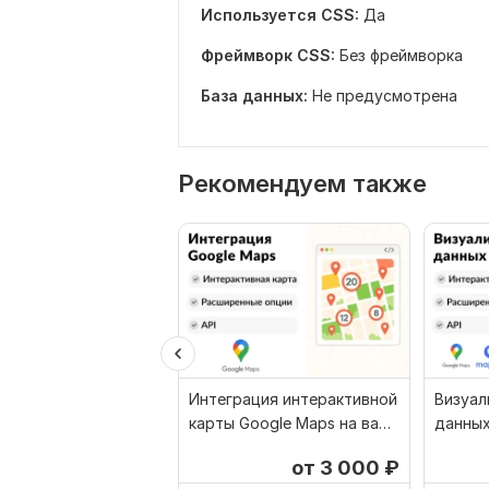
Используется CSS:
Да
Фреймворк CSS:
Без фреймворка
База данных:
Не предусмотрена
Рекомендуем также
Интеграция интерактивной
Визуал
карты Google Maps на ваш
данных
сайт
Maps Y
от 3 000
₽