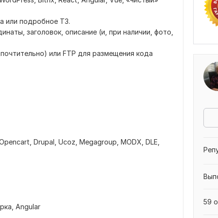
а или подробное ТЗ.
наты, заголовок, описание (и, при наличии, фото,
почтительно) или FTP для размещения кода
Opencart,
Drupal,
Ucoz,
Megagroup,
MODX,
DLE,
Реп
Вып
59 о
рка,
Angular