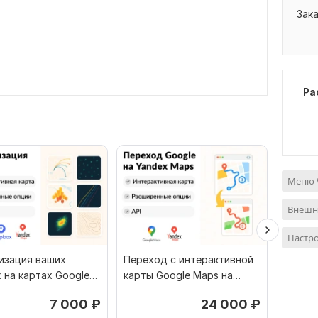
Зак
Ра
Меню 
Внешн
Настро
изация ваших
Переход c интерактивной
Кадаст
 на картах Google
карты Google Maps на
ваших 
andex Maps
Yandex Maps или наоборот
API и 
7 000
₽
24 000
₽