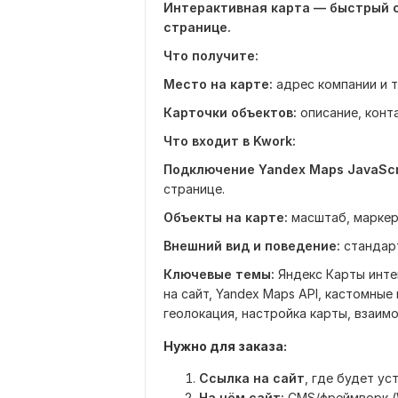
Интерактивная карта — быстрый 
странице.
Что получите:
Место на карте:
адрес компании и т
Карточки объектов:
описание, конт
Что входит в Kwork:
Подключение Yandex Maps JavaScri
странице.
Объекты на карте:
масштаб, маркеры
Внешний вид и поведение:
стандарт
Ключевые темы:
Яндекс Карты инте
на сайт, Yandex Maps API, кастомные
геолокация, настройка карты, взаим
Нужно для заказа:
Ссылка на сайт
, где будет ус
На чём сайт:
CMS/фреймворк (Wo