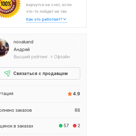
вернутся на счет, если
что-то пойдет не так
Как это работает?
novakand
Андрей
Высший рейтинг
Офлайн
Связаться с продавцом
утация
4.9
олнено заказов
88
57
2
ценок в заказах