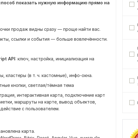
способ показать нужную информацию прямо на
очки продаж видны сразу — проще найти вас.
акты, ссылки и события — больше вовлечённости.
pt API:
ключ, настройка, инициализация на
, кластеры (в т. ч. кастомные), инфо-окна.
ные кнопки, светлая/тёмная тема
грация, интерактивная карта, подключение карт
 метки, маршруты на карте, вывод объектов,
одействие с пользователем.
тановлена карта.
rdPress, Bitrix, React, Angular, Vue, «чистый»