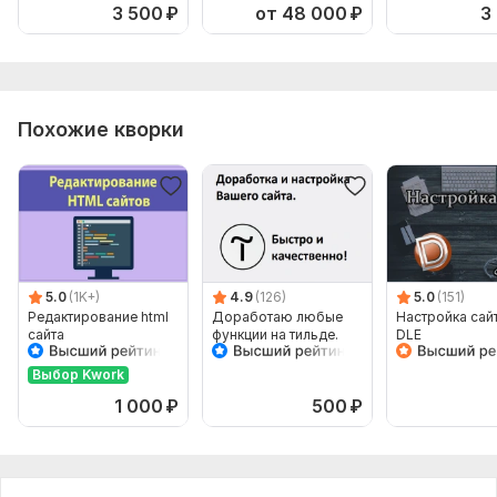
3 500
₽
от 48 000
₽
3
Похожие кворки
5.0
(1K+)
4.9
(126)
5.0
(151)
Редактирование html
Доработаю любые
Настройка сайт
сайта
функции на тильде.
DLE
Бесплатное
подключение авто-
Выбор Kwork
отзывов
1 000
₽
500
₽