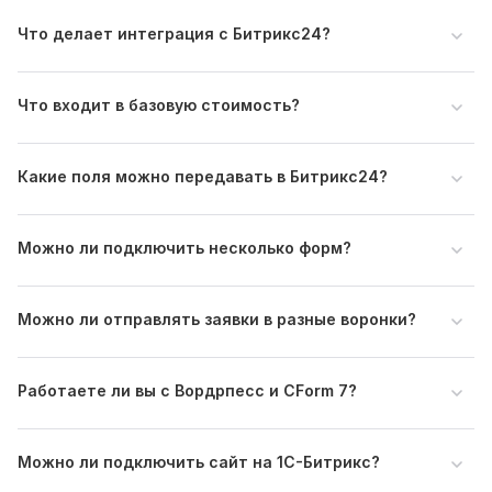
задачу: с какого сайта и какой формы нужно отправлять
заявки, что именно должно создаваться в Битрикс24 и
Что делает интеграция с Битрикс24?
какие поля нужно передавать.
Нужно для заказа:
Что входит в базовую стоимость?
Ссылка на сайт и страницу с формой.
Доступ в административную панель сайта.
Какие поля можно передавать в Битрикс24?
FTP/SFTP или доступ к файловому менеджеру
хостинга.
Доступ к Битрикс24 или готовый входящий вебхук.
Можно ли подключить несколько форм?
Информация, что нужно создавать в CRM: лид,
сделку, контакт, компанию.
Список полей формы, которые нужно передавать в
Можно ли отправлять заявки в разные воронки?
Битрикс24.
Название воронки, стадии и ответственного, если
это важно.
Работаете ли вы с Вордрпесс и CForm 7?
Тестовая заявка или пример, как должен выглядеть
результат в CRM.
CMS:
Wordpress,
1С Битрикс,
Opencart,
MODX
Можно ли подключить сайт на 1С-Битрикс?