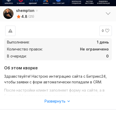
shempton
4.8
(25)
0
Выполнение:
1 день
Количество правок:
Не ограничено
В очереди:
0
Об этом кворке
Здравствуйте! Настрою интеграцию сайта с Битрикс24,
чтобы заявки с форм автоматически попадали в CRM.
После настройки клиент заполняет форму на сайте, а в
Битрикс24 создается лид, сделка, контакт или другая
Развернуть
нужная сущность. Менеджеры сразу видят новую заявку и
могут быстро взять ее в работу.
Что можно настроить: