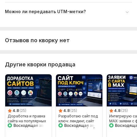
Язык разработки:
PHP
Фреймворк PHP:
Без фреймворка
Можно ли передавать UTM-метки?
Интерфейс на JavaScript:
Да
Фреймворк JavaScript:
Без фреймворка
Отзывов по кворку нет
Используется CSS:
Да
Фреймворк CSS:
Без фреймворка
База данных:
Предусмотрена
Другие кворки продавца
Тип БД:
MySQL,
PostgreSQL
Объем услуги в кворке:
Интеграция
4.8
(25)
4.8
(25)
4.8
(25)
Доработка и правка
Разработаю сайт под
Интегрирую са
сайта на популярных
ключ: лендинг, сайт
MAX: заявки с
CMS
компании, сайт услуг
в чат