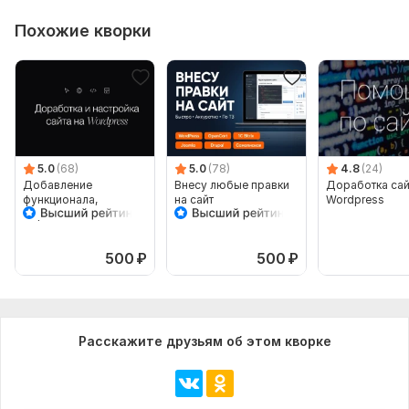
Фреймворк CSS:
Без фреймворка
Похожие кворки
База данных:
Предусмотрена
Тип БД:
MySQL
Объем услуги в кворке:
10 часов работы в течение 30
суток
5.0
(68)
5.0
(78)
4.8
(24)
Добавление
Внесу любые правки
Доработка сай
функционала,
на сайт
Wordpress
доработка и
настройка сайта на
Wordpress
500
₽
500
₽
Расскажите друзьям об этом кворке