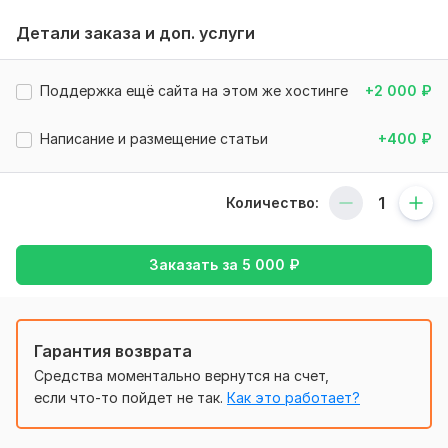
Выход есть!
Детали заказа и доп. услуги
Предлагаю вам услугу по
администрированию и
технической поддержке сайта на WordPress
.
Поддержка ещё сайта на этом же хостинге
+2 000
₽
В рамках одного кворка обеспечу в течении 30 дней
следующие работы:
Написание и размещение статьи
+400
₽
Регулярный мониторинг состояния и
работоспособности сайта (подключение 1-2 раза в
сутки к панели управления сайтом).
Количество:
Регулярный мониторинг состояния площадки
(подключение 1-2 раза в сутки к админ-панели
Заказать за
5 000
₽
хостпровайдера).
Поддержание в актуальном состоянии CMS и
плагинов (своевременное обновление).
Бэкапирование БД и контента сайта (еженедельно).
Гарантия возврата
Общение с хостпровайдером и решение проблем (по
Средства моментально вернутся на счет,
необходимости).
если что-то пойдет не так.
Как это работает?
"Лечение" сайта (по необходимости).
Проанализирую техническое состояние сайта, дам
предложения по оптимизации, установлю и настрою