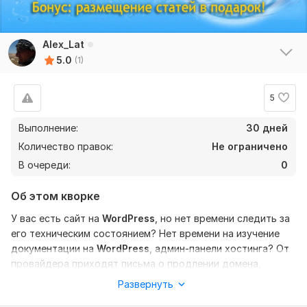
Alex_Lat
5.0
(1)
5
Выполнение:
30 дней
Количество правок:
Не ограничено
В очереди:
0
Об этом кворке
У вас есть сайт на
WordPress
, но нет времени следить за
его техническим состоянием? Нет времени на изучение
документации на
WordPress
, админ-панели хостинга? От
провайдера приходят письма о продлении домена,
хостинга, превышения нагрузки на площадку, но у вас в
Развернуть
офисе нет выделенного специалиста для этой работы?