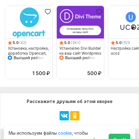
5.0
(42)
5.0
(3K+)
5.0
(151)
Установка, настройка,
Установлю Divi Builder
Настройка сайт
доработка Opencart,
на ваш сайт Wordpress
ucoz
OcStore
1 500
₽
500
₽
Расскажите друзьям об этом кворке
Мы используем файлы
cookie
, чтобы