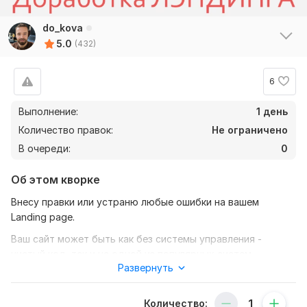
do_kova
5.0
(432)
6
Выполнение:
1 день
Количество правок:
Не ограничено
В очереди:
0
Об этом кворке
Внесу правки или устраню любые ошибки на вашем
Landing page.
Ваш сайт может быть как без системы управления -
чистый код, так и на одной из популярных систем
Развернуть
управления: Drupal, Wordpress, Joomla, Bitrix.
Это может быть как добавление новых блоков с видео,
Количество:
текстом, так и доработка функционала: форма обратной