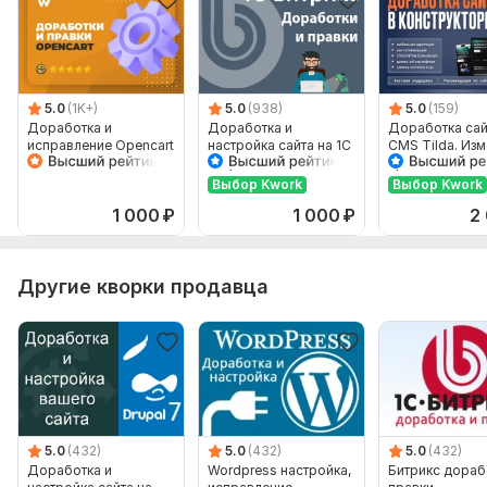
точное ТЗ (список задач),
доступ по FTP,
если есть панель управления - доступ обязателен.
доступ в панель управления хостингом (очень
5.0
(1K+)
5.0
(938)
5.0
(159)
редко).
Доработка и
Доработка и
Доработка сай
исправление Opencart
настройка сайта на 1С
CMS Tilda. Изм
Битрикс, любые
правка сайта
правки, недорого
Выбор Kwork
Выбор Kwork
CMS:
Wordpress,
Joomla,
1С Битрикс,
Drupal,
Самописная
1 000
₽
1 000
₽
2
Язык разработки:
PHP
Фреймворк PHP:
Без фреймворка
Другие кворки продавца
Интерфейс на JavaScript:
Да
Фреймворк JavaScript:
Без фреймворка,
jQuery
Используется CSS:
Да
Фреймворк CSS:
Без фреймворка,
Bootstrap,
Foundation,
Skeleton,
UIKit
5.0
(432)
5.0
(432)
5.0
(432)
База данных:
Предусмотрена
Доработка и
Wordpress настройка,
Битрикс дораб