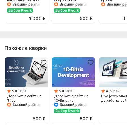
настройка сайта на
исправление,
правки
Тип БД:
MySQL
Drupal 7
доработка
Выбор Kwork
Выбор Kwork
Объем услуги в кворке:
До 10 строк кода
1 000
₽
500
₽
1
Похожие кворки
5.0
(189)
5.0
(365)
4.6
(542)
Доработка сайта на
Доработка сайта на
Профессионал
Tilda
1С-Битрикс
доработка сай
Выбор Kwork
500
₽
500
₽