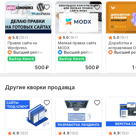
Тип БД:
MySQL
Объем услуги в кворке:
Доработка сайта
5.0
(2K+)
5.0
(1K+)
5.0
(1K+)
Правки сайта на
Мелкая правка сайта
Доработка и
Wordpress
MODX
исправление O
Выбор Kwork
Выбор Kwork
500
₽
500
₽
1
Другие кворки продавца
4.9
(192)
4.9
(192)
4.9
(192)