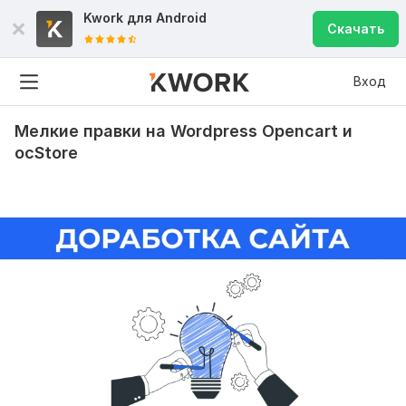
Kwork для
Android
Скачать
Вход
Мелкие правки на Wordpress Opencart и
ocStore
Рейтинги по критериям
Скорость
5