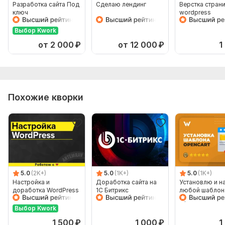
Разработка сайта Под
Сделаю лендинг
Верстка стран
ключ
wordpress
Выбор Kwork
от 2 000
₽
от 12 000
₽
1
Похожие кворки
Показать ещё
5.0
(2K+)
5.0
(1K+)
5.0
(1K+)
Настройка и
Доработка сайта на
Установлю и н
доработка WordPress
1С Битрикс
любой шаблон
Opencart и OcS
Выбор Kwork
1 500
₽
1 000
₽
1