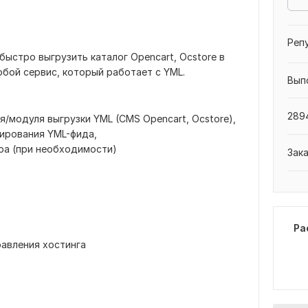
Реп
ыстро выгрузить каталог Opencart, Ocstore в
любой сервис, который работает с YML.
Вып
2894
/модуля выгрузки YML (CMS Opencart, Ocstore),
ирования YML-фида,
ра (при необходимости)
Зак
Ра
равления хостинга