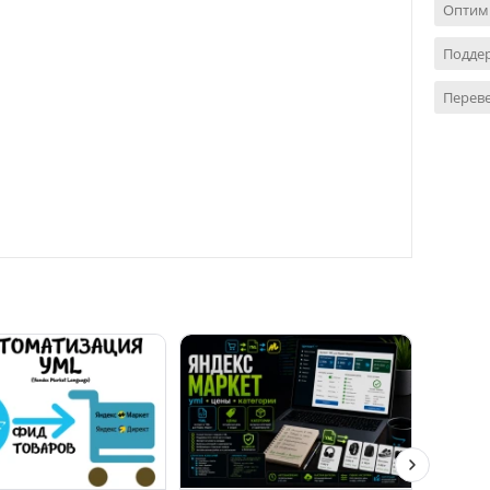
Оптим
Поддер
Переве