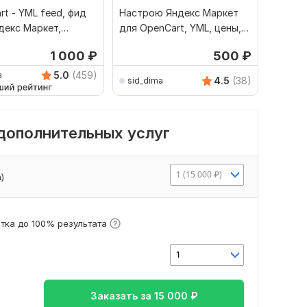
rt - YML feed, фид
Настрою Яндекс Маркет
Настр
декс Маркет,
для OpenCart, YML, цены,
дисков
т
категории
Яндекс
1 000
₽
500
₽
5.0
(459)
a
4.5
(38)
sid_dima
sid_d
 дополнительных услуг
1 (15 000 ₽)
)
тка до 100% результата
1
Заказать за
15 000
₽