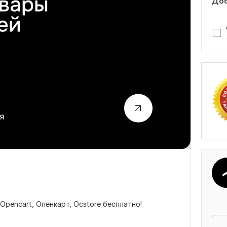
Доб
pencart, Опенкарт, Ocstore бесплатно!