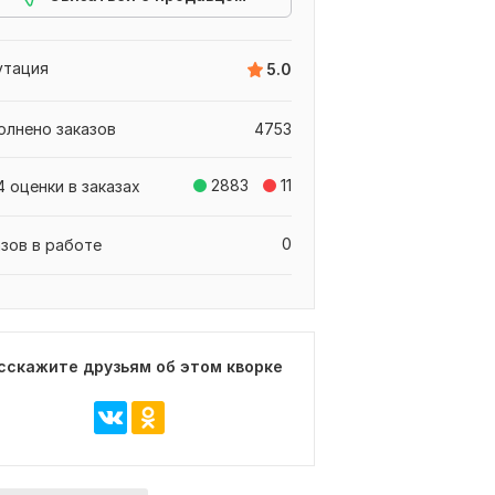
утация
5.0
олнено заказов
4753
2883
11
 оценки в заказах
0
азов в работе
сскажите друзьям об этом кворке