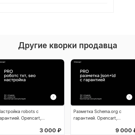
Другие кворки продавца
астройка robots с
Разметка Schema.org с
арантией. Opencart,
гарантией. Opencart,
пенкарт, Ocstore
Опенкарт, Ocstore
3 000
₽
9 000