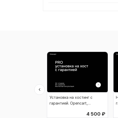
Установка на хостинг с
Н
гарантией. Opencart,
г
Опенкарт, Ocstore
О
4 500
₽