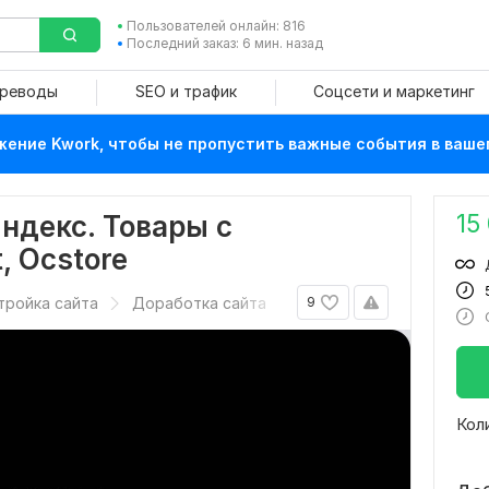
Пользователей онлайн: 816
Последний заказ: 6 мин. назад
ереводы
SEO и трафик
Соцсети и маркетинг
ение Kwork, чтобы не пропустить важные события в ваше
15
Яндекс. Товары с
, Ocstore
тройка сайта
Доработка сайта
9
Кол