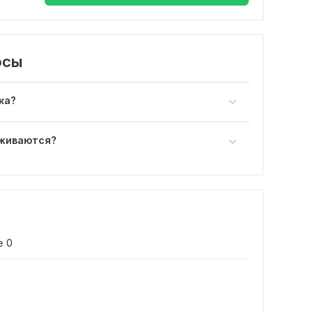
осы
ка?
рживаются?
е
0