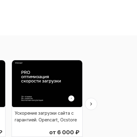
Ускорение загрузки сайта с
Установка модуля с
гарантией. Opencart, Ocstore
гарантией. Opencart,
₽
от 6 000
₽