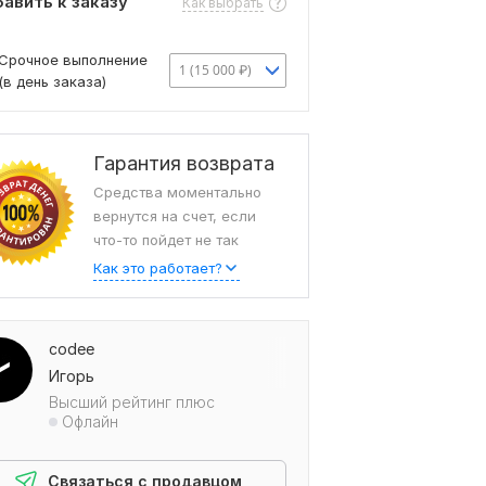
авить к заказу
Как выбрать
Срочное выполнение
1 (15 000 ₽)
(в день заказа)
Гарантия возврата
Средства моментально
вернутся на счет, если
что-то пойдет не так
Как это работает?
codee
Игорь
Высший рейтинг плюс
Офлайн
Связаться с продавцом