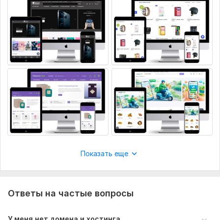
как надежного партнера для долгосрочного 
Фреймворк CSS:
Без фреймворка
сотрудничества!
База данных:
Предусмотрена
Тип БД:
MySQL
Читать
Ответ продавца
quarterback191
2 месяца назад
Отлично выполненная работа
Читать
Ответ продавца
Показать еще
azatbekov
3 месяца назад
Заказ выполнен раньше срока. Все сделано на 
отлично. Будем еще заказывать. Спасибо.
Ответы на частые вопросы
Читать
Ответ продавца
У меня нет домена и хостинга