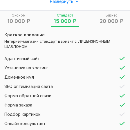
Развернуть
2. Зарегистрирую и настрою
хостинг
Эконом
Стандарт
Бизнес
3. Установка
Opencart
(OcStore) на русском языке
10 000
₽
15 000
₽
20 000
₽
4. Подключу и настрою
SSL сертификат
Краткое описание
5. Простой магазин с базовыми функциями
Интернет-магазин стандарт вариант с ЛИЦЕНЗИОННЫМ
Стандарт
ШАБЛОНОМ
1. Тариф
эконом
Адаптивный сайт
2.
Лицензионный премиум шаблон
, адаптивный под все
Установка на хостинг
устройства. Расширенный пакет ~ 30 важных модулей
Доменное имя
3. Подключение
доменной почты
info@vashsite. ru
SEO оптимизация сайта
4. Установка
яндекс метрики
Форма обратной связи
5.
Защита для сайта
админ панели. Настройка капчи
защита от ботов и спама
Форма заказа
6. Регистрация сайта в
Яндекс
и
Google
Подбор картинок
7. Настройка файлов
robots. txt
,
htacess
,
sitemap
(карта
Онлайн консультант
сайта)