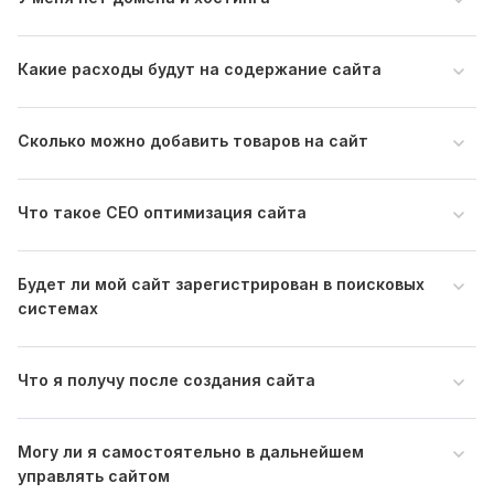
quarterback191
4 месяца назад
Какие расходы будут на содержание сайта
Идеально выполненная работа. Очень 
рекомендую
Сколько можно добавить товаров на сайт
Что такое СЕО оптимизация сайта
Будет ли мой сайт зарегистрирован в поисковых
системах
quarterback191
6 месяцев назад
Что я получу после создания сайта
Отлично выполненная работа. Исполнитель 
сократил сроки выполнения чем очень облегчил 
мне работу. Очень рекомендую !
Могу ли я самостоятельно в дальнейшем
управлять сайтом