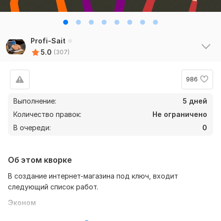
Profi-Sait
Посмотрите
5.0
(307)
другие
примеры
986
работ
Выполнение:
5 дней
в
профиле
Количество правок:
Не ограничено
Profi-Sait
В очереди:
0
Об этом кворке
В создание интернет-магазина под ключ, входит
следующий список работ.
Эконом
1. Зарегистрирую на вас
домен
. ru на 1 год