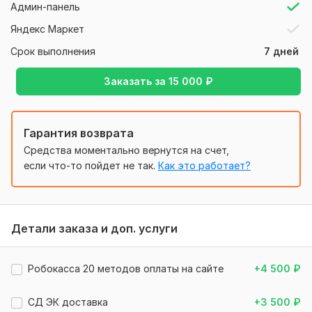
Админ-панель
8. Установка модулей
оплаты онлайн
, приёма платежей
Яндекс Маркет
на сайте, а так же выбор доставки «Почта России»,
«СДЭК» и т.д
Срок выполнения
7 дней
9. Модуль
экспорт-импорт
товаров в Excel
Заказать за
15 000
₽
10. Подключение
онлайн чата
11.
Видео инструкция
по дальнейшей работе с сайтом
Гарантия возврата
Бизнес
Средства моментально вернутся на счет,
1. Тарифы
эконом
и
стандарт
если что-то пойдет не так.
Как это работает?
2. Модуль выгрузки товаров на
Яндекс Маркет
3. Оформлю
внешний вид сайта под вашу тематику
из
админки контакты, подбор картинок, демо товары вашей
Детали заказа и доп. услуги
тематики, категории
Нужно для заказа:
Робокасса 20 методов оплаты на сайте
+4 500
₽
Для тарифа "Бизнес" нужно.
1. Подобранное имя домена. Если домен есть, то к нему
СД ЭК доставка
+3 500
₽