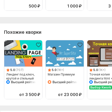
500
₽
1 000
₽
3
Похожие кворки
5.0
(707)
5.0
(1K+)
5.0
(1K+)
Лендинг под ключ,
Магазин Премиум
Точная копия
крутой и стильный
лендинга html 
дизайн
админ-панель
Выбор Kwork
от 3 500
₽
от 23 000
₽