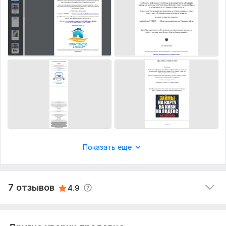
vsejiv
7 лет назад
Всё хорошо.
vlad221
7 лет назад
Спасибо, все вовремя и согласно кворка, плюс 
бонус.
Показать еще
realtyslovakiaru
7 лет назад
Работа сделана, все вовремя. Будем смотреть, 
что будет. Планирую заказывать в дальнейшем. 
7 отзывов
4.9
Спасибо Дмитрию.