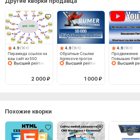
Другие кворки продавца
4.9
(1K+)
4.9
(1K+)
4.9
(1K+)
Пирамида ссылок на
Обратные Ссылки
Продвижение
ваш сайт из 500
Agressive прогон
Повышаю Рейт
профилей и 500
Хрумером
Youtube 1000
сообщений на них
уникальных об
ссылок
2 000
₽
1 000
₽
Похожие кворки