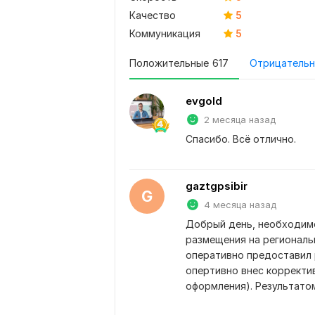
Качество
5
Коммуникация
5
Положительные
617
Отрицатель
evgold
2 месяца назад
Спасибо. Всё отлично.
gaztgpsibir
G
4 месяца назад
Добрый день, необходимо
размещения на региональ
оперативно предоставил р
опертивно внес корректив
оформления). Результато