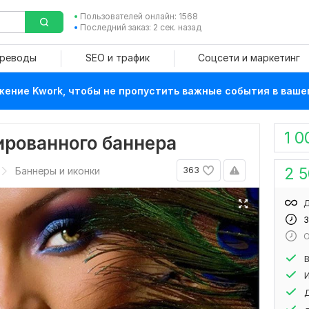
Пользователей онлайн: 1568
Последний заказ: 2 сек. назад
ереводы
SEO и трафик
Соцсети и маркетинг
ение Kwork, чтобы не пропустить важные события в ваше
1 0
ированного баннера
2 
Баннеры и иконки
363
Д
3
О