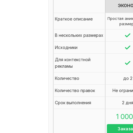
ЭКОН
Простая ани
Краткое описание
разме
В нескольких размерах
Исходники
Для контекстной
рекламы
Количество
до 2
Количество правок
Не огран
Срок выполнения
2 дн
1 000
Заказа