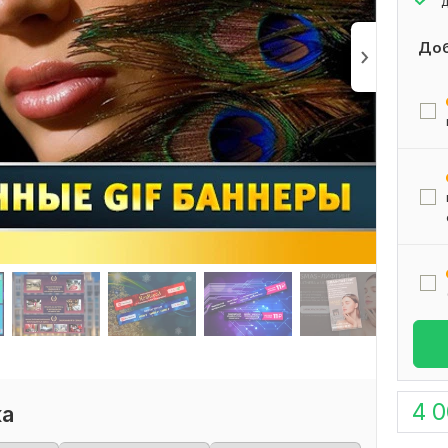
Доб
4 
ка