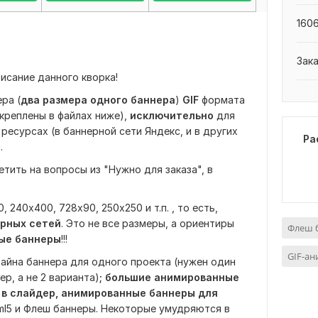
1606
Зак
исание данного кворка!
ра (
два размера одного баннера
)
GIF
формата
креплены в файлах ниже),
исключительно
для
ресурсах (в баннерной сети Яндекс, и в других
Ра
.
тить на вопросы из "Нужно для заказа", в
240х400, 728х90, 250х250 и т.п. , то есть,
рных сетей
. Это не все размеры, а ориентиры
Флеш 
ые баннеры
!!!
GIF-а
айна баннера для одного проекта (нужен один
р, а не 2 варианта)
;
большие анимированные
и в слайдер, анимированные баннеры для
html5 и Флеш баннеры. Некоторые умудряются в