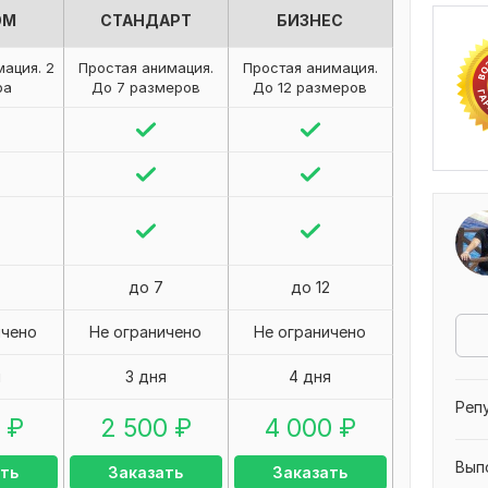
ОМ
СТАНДАРТ
БИЗНЕС
мация. 2
Простая анимация.
Простая анимация.
ра
До 7 размеров
До 12 размеров
до 7
до 12
ичено
Не ограничено
Не ограничено
я
3 дня
4 дня
Реп
₽
2 500
₽
4 000
₽
Вып
ть
Заказать
Заказать