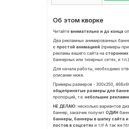
Об этом кворке
Читайте
внимательно и до конца
оп
Два рекламных анимированных банне
с простой анимацией
(примеры при
рекламы вашего сайта на
сторонних
баннерных или тизерных сетях, и т.п.)
Для начала работы, необходимо отве
описании ниже.
Примеры размеров - 300х250, 468х60, 
общепринятые размеры для банне
пропорций, т.е.
небольшие рекламн
НЕ ДЕЛАЮ:
несколько вариантов диз
баннер, заказчик получит
ОДИН
банне
баннеры, баннеры в шапку сайта 
постов в соцсетях
и т.п! А так же 