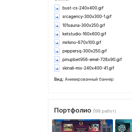
bust-cs-240х400.gif
srcagency-300х300-1.gif
101sauna-300x250.gif
ketstudio-160х600.gif
mirkino-670x100.gif
peppersq-300х250.gif
pinupbet956-emel-728x90.gif
skinali-mix-240х400-41.gif
Вид:
Анимированный баннер
Портфолио
(198 работ)