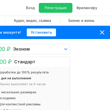
Вход
Регистрация
Фрилансеру
Аудио, видео, съемка
Бизнес и жизнь
м аккаунте!
Установить
00
₽
Эконом
500
₽
Стандарт
оработка до 100% результата
 дня на выполнение
бычно выполняет за 6 часов
В нескольких размерах
Исходники
Для контекстной рекламы