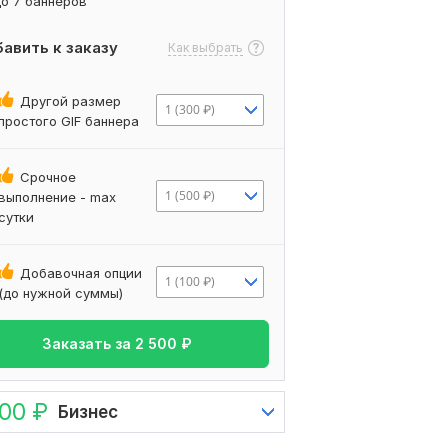
до 7 баннеров
авить к заказу
Как выбрать
Другой размер
1 (300 ₽)
простого GIF баннера
Срочное
1 (500 ₽)
выполнение - max
сутки
Добавочная опции
1 (100 ₽)
(до нужной суммы)
Заказать за
2 500
₽
000
₽
Бизнес