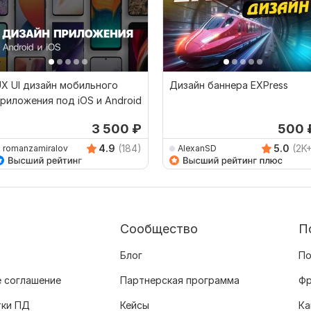
X UI дизайн мобильного
Дизайн баннера EXPress
риложения под iOS и Android
3 500
₽
500
4.9
(184)
5.0
(2K
romanzamiralov
AlexanSD
Сообщество
П
Блог
По
 соглашение
Партнерская программа
Фр
тки ПД
Кейсы
Ка