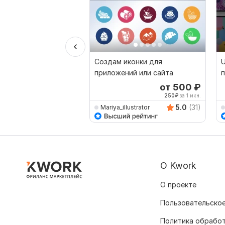
Создам иконки для
U
приложений или сайта
п
от 500
₽
250
₽
за 1 икн.
5.0
(31)
Mariya_illustrator
О Kwork
О проекте
Пользовательское
Политика обрабо