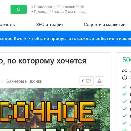
Пользователей онлайн: 1706
Последний заказ: 7 мин. назад
ереводы
SEO и трафик
Соцсети и маркетинг
ение Kwork, чтобы не пропустить важные события в ваше
50
, по которому хочется
Баннеры и иконки
0