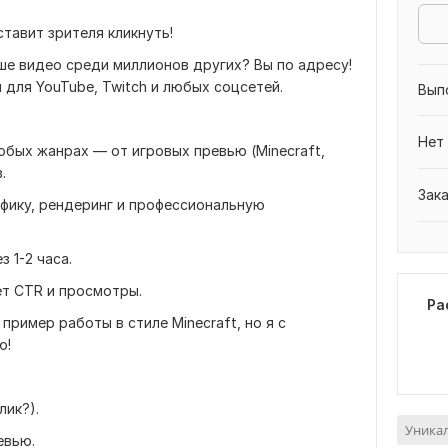
тавит зрителя кликнуть!
ше видео среди миллионов других? Вы по адресу!
для YouTube, Twitch и любых соцсетей.
Вып
Нет
бых жанрах — от игровых превью (Minecraft,
.
Зак
афику, рендеринг и профессиональную
 1-2 часа.
ет CTR и просмотры.
Ра
ример работы в стиле Minecraft, но я с
ю!
лик?).
Уника
евью.