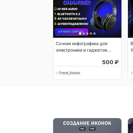
Сочная инфографика для
В
электроники и гаджетов.
Выведу в ТОП
и
500
₽
Front_Vision