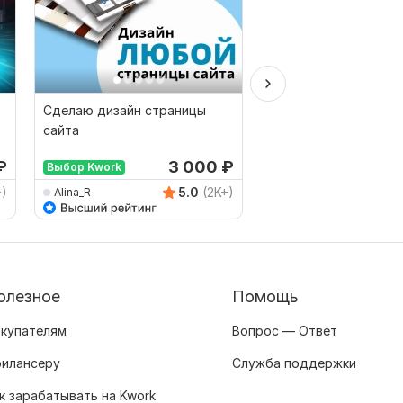
Сделаю дизайн страницы
Разработка векторн
сайта
иконок
от 
₽
3 000
₽
Выбор Kwork
2
+)
5.0
(2K+)
Alina_R
xeniia_arts
олезное
Помощь
купателям
Вопрос — Ответ
илансеру
Служба поддержки
к зарабатывать на Kwork