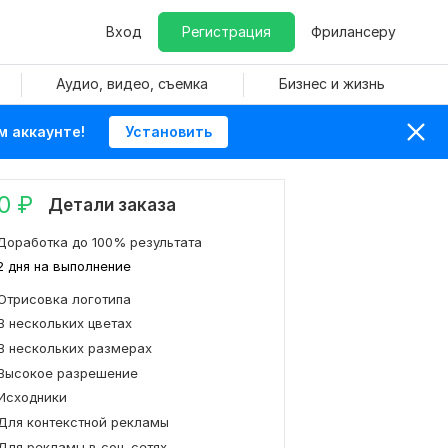
Вход
Регистрация
Фрилансеру
Аудио, видео, съемка
Бизнес и жизнь
м аккаунте!
Установить
0
₽
Детали заказа
Доработка до 100% результата
2 дня на выполнение
Отрисовка логотипа
В нескольких цветах
В нескольких размерах
Высокое разрешение
Исходники
Для контекстной рекламы
Для рекламы в соц. сетях