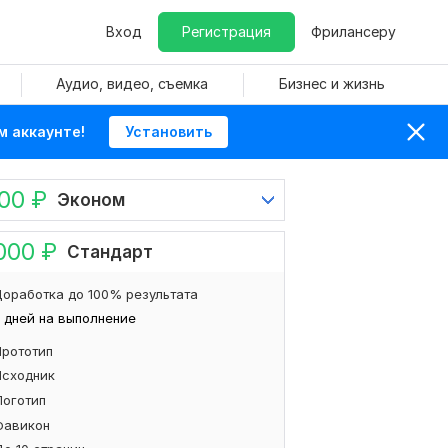
Вход
Регистрация
Фрилансеру
Аудио, видео, съемка
Бизнес и жизнь
м аккаунте!
Установить
000
₽
Эконом
000
₽
Стандарт
оработка до 100% результата
 дней на выполнение
Прототип
Исходник
Логотип
Фавикон