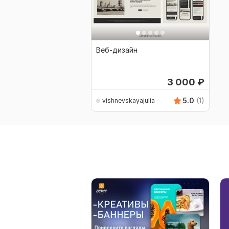
Веб-дизайн
3 000
₽
5.0
(1)
vishnevskayajulia