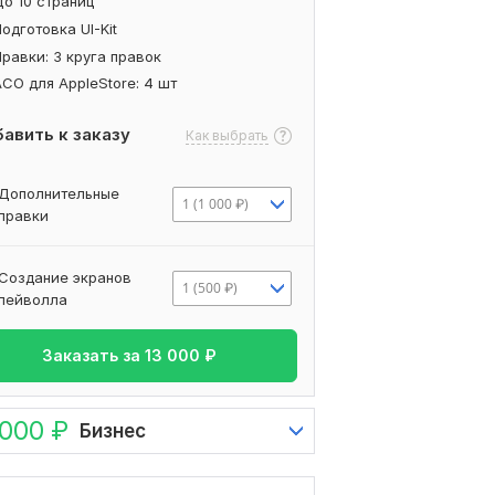
До 10 страниц
одготовка UI-Kit
равки: 3 круга правок
СО для AppleStore: 4 шт
авить к заказу
Как выбрать
Дополнительные
1 (1 000 ₽)
правки
Создание экранов
1 (500 ₽)
пейволла
Заказать за
13 000
₽
 000
₽
Бизнес