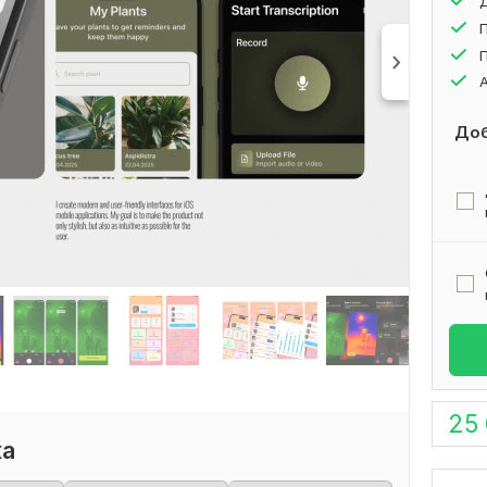
П
П
А
Доб
25
ка