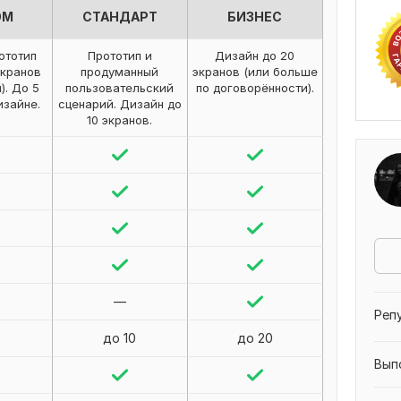
ОМ
СТАНДАРТ
БИЗНЕС
ототип
Прототип и
Дизайн до 20
экранов
продуманный
экранов (или больше
). До 5
пользовательский
по договорённости).
изайне.
сценарий. Дизайн до
10 экранов.
—
Реп
до 10
до 20
Вып