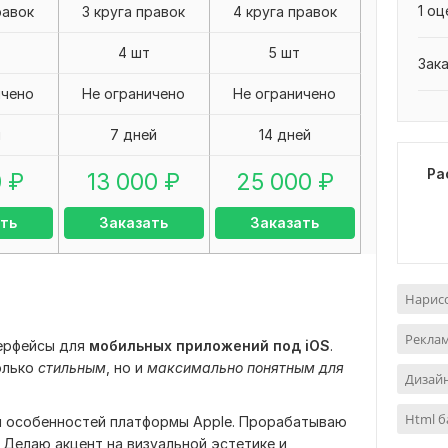
1 оц
равок
3 круга правок
4 круга правок
4 шт
5 шт
Зак
ичено
Не ограничено
Не ограничено
я
7 дней
14 дней
Ра
0
₽
13 000
₽
25 000
₽
ть
Заказать
Заказать
Нарис
Реклам
ерфейсы для
мобильных приложений под iOS
.
олько
стильным
, но и
максимально понятным для
Дизайн
Html б
м особенностей платформы Apple. Прорабатываю
. Делаю акцент на визуальной эстетике и