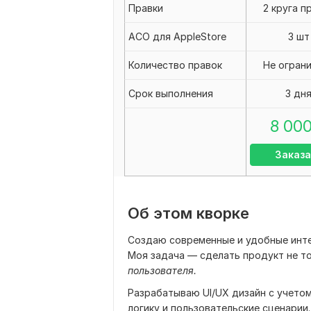
Правки
2 круга п
АСО для AppleStore
3 шт
Количество правок
Не огран
Срок выполнения
3 дн
8 00
Заказа
Об этом кворке
Создаю современные и удобные инт
Моя задача — сделать продукт не т
пользователя.
Разрабатываю UI/UX дизайн с учето
логику и пользовательские сценарии