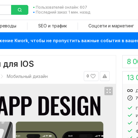
Пользователей онлайн: 607
Последний заказ: 1 мин. назад
ереводы
SEO и трафик
Соцсети и маркетинг
ение Kwork, чтобы не пропустить важные события в ваше
8 
 для IOS
13 
Мобильный дизайн
0
Д
7