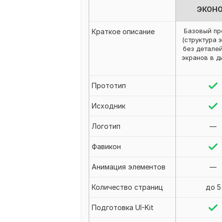
ЭКОН
Базовый пр
Краткое описание
(структура 
без деталей
экранов в д
Прототип
Исходник
Логотип
—
Фавикон
Анимация элементов
—
Количество страниц
до 5
Подготовка UI-Kit