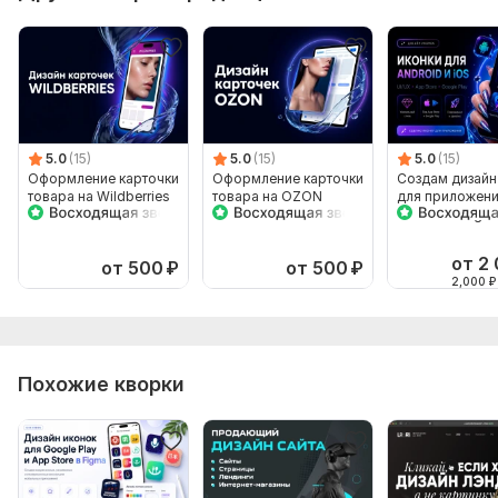
5.0
(15)
5.0
(15)
5.0
(15)
Оформление карточки
Оформление карточки
Создам дизайн
товара на Wildberries
товара на OZON
для приложени
Store и Google 
от 2
от 500
₽
от 500
₽
2,000
₽
Похожие кворки