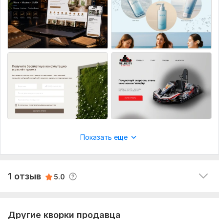
Услуга:
Новый дизайн
1
0
Уникальность:
Уникальный
Olimp-parketa-ru-new
26 дней назад
Инструмент:
Figma
O
Заказывали дизайн лэндинга. Работа была  
сделана быстро,  правки  делались  оперативно. 
Хорошая  качественная  работа. Будем  
обращаться еще.
Показать еще
Читать
Ответ продавца
1 отзыв
5.0
Другие кворки продавца