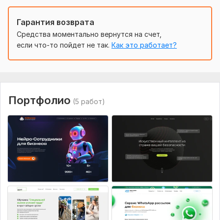
Структура лендинга (минимум 5 блоков) и
особенности;
Гарантия возврата
Сроки и дополнительные требования.
Средства моментально вернутся на счет,
Чем подробнее заполните, тем быстрее я создам
если что-то пойдет не так.
Как это работает?
эффективный продающий дизайн.
Вид:
Лендинг
Услуга:
Новый дизайн
Портфолио
(5 работ)
Уникальность:
Уникальный
Инструмент:
Figma