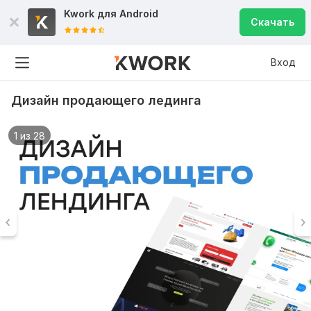
Kwork для
Android
Скачать
Вход
Дизайн продающего лединга
1 из 28