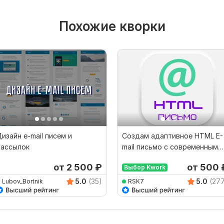
Похожие кворки
изайн e-mail писем и
Создам адаптивное HTML E-
рассылок
mail письмо с современным
уникальным дизайном
от 2 500
₽
от 500
Выбор Kwork
5.0
(35)
5.0
(27
Lubov_Bortnik
RSK7