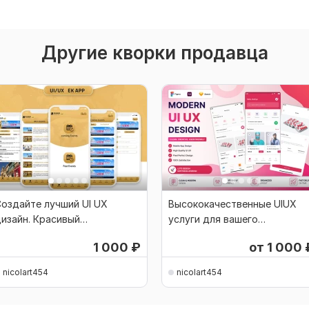
Другие кворки продавца
оздайте лучший UI UX
Высококачественные UIUX
изайн. Красивый
услуги для вашего
современный
мобильного приложения
1 000
₽
от 1 000
nicolart454
nicolart454