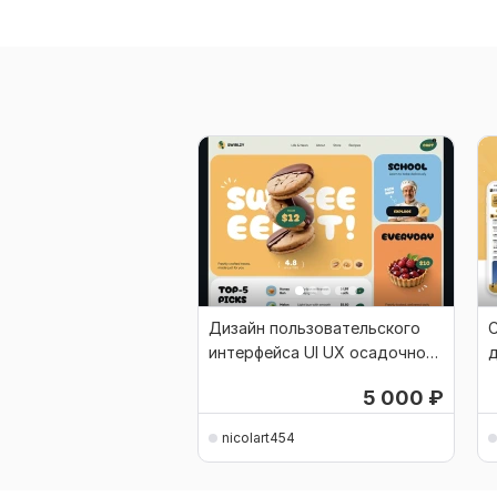
Дизайн пользовательского
С
интерфейса UI UX осадочной
д
страницы веб-сайта
5 000
₽
nicolart454