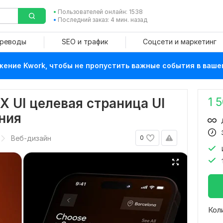
Пользователей онлайн: 1538
Последний заказ: 4 мин. назад
ереводы
SEO и трафик
Соцсети и маркетинг
ение Kwork, чтобы не пропустить важные события в ваше
1 
X UI целевая страница UI
ния
Веб-дизайн
0
Кол