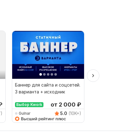
Баннер для сайта и соцсетей.
Дизайн креативов д
3 варианта + исходник
соцсетей и рекламы.
Telegram, VK, Ads
₽
от 2 000
₽
от 
Выбор Kwork
7)
5.0
(10K+)
Gulnar
lazyrsky