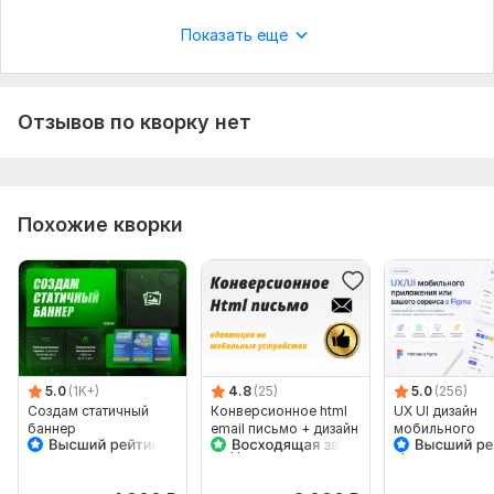
Показать еще
Отзывов по кворку нет
Похожие кворки
5.0
(1K+)
4.8
(25)
5.0
(256)
Создам статичный
Конверсионное html
UX UI дизайн
баннер
email письмо + дизайн
мобильного
+ адаптивность
приложения ил
вашего сервис
Figma