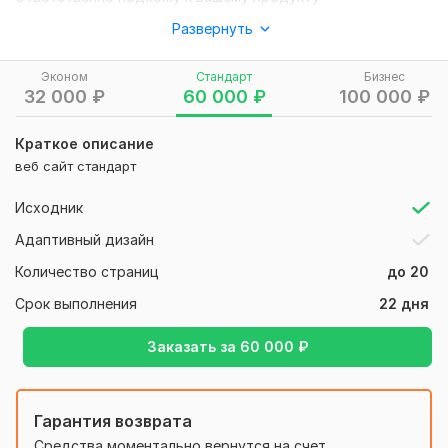
проведем глубокую беседу что бы максимально повлиять
Развернуть
на результат
Эконом
Стандарт
Бизнес
помогу повысить узнаваемость вашего продукта
32 000
₽
60 000
₽
100 000
₽
Нужно для заказа:
Уважение со стороны заказчика
Краткое описание
веб сайт стандарт
желательно готовое техническое задание если его нет то
помогу вам создать его
Исходник
желательно иметь референсы примерно того чего бы вы
Адаптивный дизайн
хотели
Количество страниц
до 20
Вид:
Сайт целиком
Срок выполнения
22 дня
Услуга:
Новый дизайн
Уникальность:
Уникальный
Заказать за
60 000
₽
Инструмент:
Figma
Гарантия возврата
Средства моментально вернутся на счет,