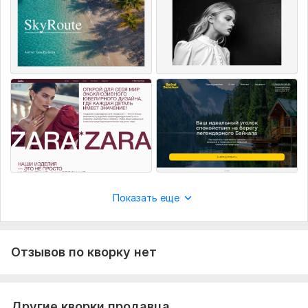
Нужно для заказа:
Необходимо предоставить информацию о целях и
задачах будущего сайта, а также материалы, включая
текстовый контент и изображения.
Фриланс услуга включает:
Прототип
Исходник
Логотип
Фавикон
Адаптивный дизайн
Показать еще
Анимация элементов
Верстка
Конвертация из html в css
Отзывов по кворку нет
Количество страниц: до 20
Срок выполнения:
7 дней
Другие кворки продавца