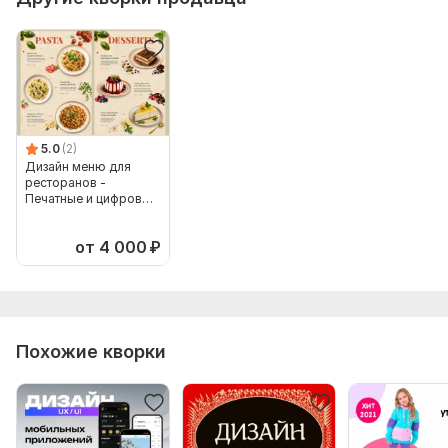
Вид:
Лендинг
Услуга:
Новый дизайн
Уникальность:
Уникальный
Инструмент:
Figma,
Tilda,
HTML
5.0
(2)
Дизайн меню для
ресторанов -
Печатные и цифровые
меню
от 4 000
₽
Похожие кворки