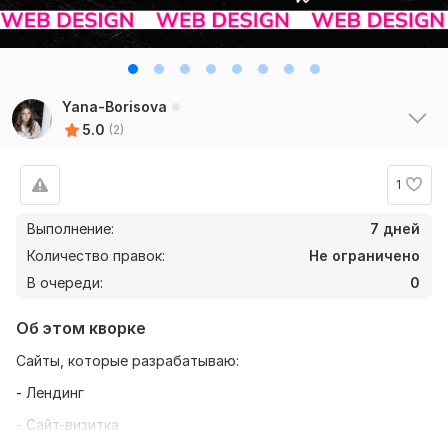
Yana-Borisova
5.0
(2)
1
Выполнение:
7 дней
Количество правок:
Не ограничено
В очереди:
0
Об этом кворке
Сайты, кoтoрые paзрабатываю:
- Лендинг
- Сайт-визитка