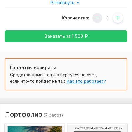
- Многостраничник
Развернуть
- Сайт-портфолио
Количество:
- Интернет-магазин
- Сайт-витрина
Заказать за
1 500
₽
Сроки разработки составляют от 3 дней.
Этапы создания сайта:
1. Обсуждение проекта
Гарантия возврата
2. Создание дизайна
Средства моментально вернутся на счет,
3. Верстка на платформе Tilda
если что-то пойдет не так.
Как это работает?
4. Тестирование и запуск
В результате вы получаете:
- Эффективный сайт
Портфолио
(7 работ)
- Адаптивный дизайн под мобильные устройства
- Гарантию