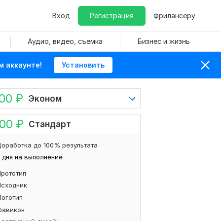
Вход
Регистрация
Фрилансеру
Аудио, видео, съемка
Бизнес и жизнь
м аккаунте!
Установить
000
₽
Эконом
000
₽
Стандарт
оработка до 100% результата
 дня на выполнение
Прототип
Исходник
Логотип
Фавикон