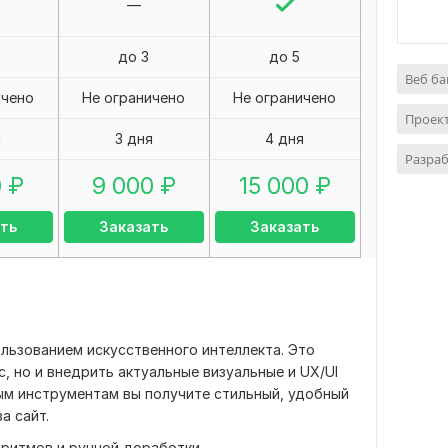
—
до 3
до 5
Веб б
ичено
Не ограничено
Не ограничено
Проек
я
3 дня
4 дня
Разраб
0
₽
9 000
₽
15 000
₽
ть
Заказать
Заказать
льзованием искусственного интеллекта. Это
, но и внедрить актуальные визуальные и UX/UI
ым инструментам вы получите стильный, удобный
а сайт.
оритмов и ручной доработки