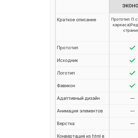
ЭКОН
Прототип (1 
Краткое описание
каркаса)Ред
страни
Прототип
Исходник
Логотип
Фавикон
Адаптивный дизайн
—
Анимация элементов
—
Верстка
—
Конвертация из html в