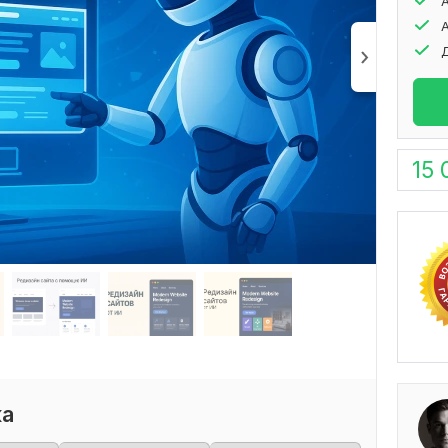
15 
ка