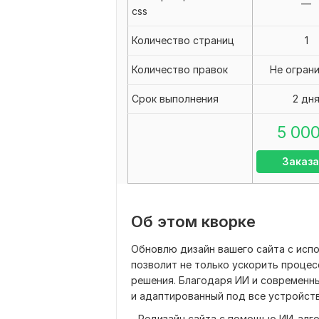
—
css
Количество страниц
1
Количество правок
Не огран
Срок выполнения
2 дн
5 00
Заказа
Об этом кворке
Обновлю дизайн вашего сайта с испо
позволит не только ускорить процесс
решения. Благодаря ИИ и современн
и адаптированный под все устройств
- Редизайн сайта с помощью ИИ-алг