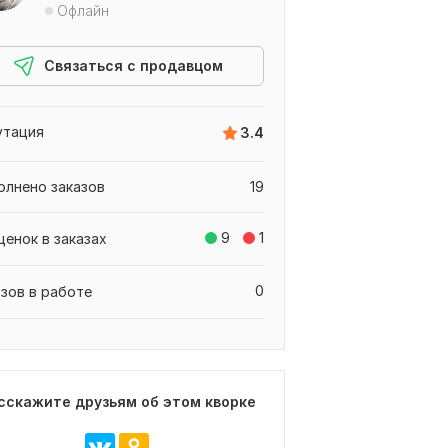
Офлайн
Связаться с продавцом
утация
3.4
олнено заказов
19
9
1
ценок в заказах
0
азов в работе
сскажите друзьям об этом кворке