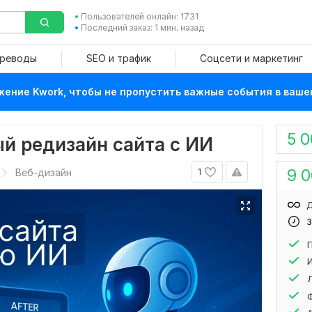
Пользователей онлайн: 1731
Последний заказ: 1 мин. назад
ереводы
SEO и трафик
Соцсети и маркетинг
ение Kwork, чтобы не пропустить важные события в ваше
5 
й редизайн сайта с ИИ
9 
Веб-дизайн
1
Д
3