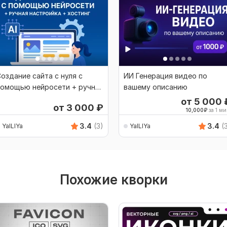
оздание сайта с нуля с
ИИ Генерация видео по
помощью нейросети + ручная
вашему описанию
настройка+хостинг
от 5 000
от 3 000
₽
10,000
₽
за 1 ми
3.4
(3)
3.4
(
YaILIYa
YaILIYa
Похожие кворки