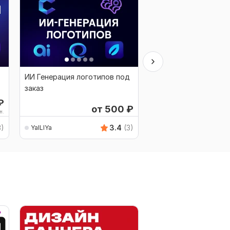
ИИ Генерация логотипов под
Персонализированн
заказ
иллюстрации на осн
ваших фото и описан
₽
от 500
₽
н.
3)
3.4
(3)
YaILIYa
YaILIYa