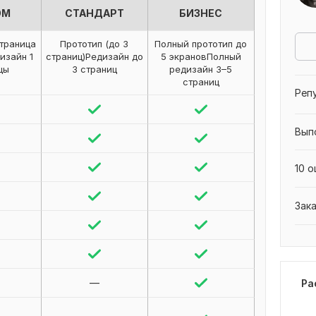
ОМ
СТАНДАРТ
БИЗНЕС
страница
Прототип (до 3
Полный прототип до
изайн 1
страниц)Редизайн до
5 экрановПолный
цы
3 страниц
редизайн 3–5
страниц
Реп
Вып
10 о
Зак
—
Ра