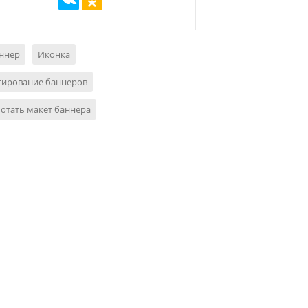
аннер
Иконка
тирование баннеров
отать макет баннера