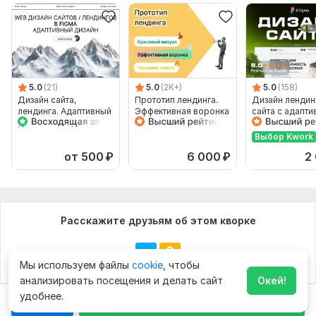
5.0
(21)
5.0
(2K+)
5.0
(158)
Дизайн сайта,
Прототип лендинга.
Дизайн лендин
лендинга. Адаптивный
Эффективная воронка
сайта с адапт
дизайн. Web дизайн
блоков
Выбор Kwork
от 500
₽
6 000
₽
2
Расскажите друзьям об этом кворке
Мы используем файлы
cookie
, чтобы
анализировать посещения и делать сайт
Окей!
удобнее.
Чат
Заказать за
5 000
₽