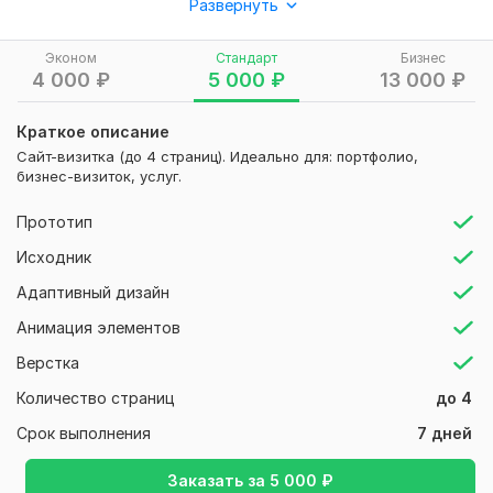
Прототипирование – продуманная структура сайта и UX-
Развернуть
логика.
Эконом
Стандарт
Бизнес
Уникальный дизайн – стильный, адаптивный под ПК,
4 000
₽
5 000
₽
13 000
₽
планшеты и смартфоны.
Современный интерфейс – плавные анимации, интуитивная
Краткое описание
навигация.
Сайт-визитка (до 4 страниц). Идеально для: портфолио,
бизнес-визиток, услуг.
Контент-стратегия – грамотное расположение текстов,
фото и видео.
Прототип
Этапы работы:
Исходник
Бриф – обсуждение целей, стиля и требований.
Адаптивный дизайн
Прототип – схема расположения блоков и функционала.
Анимация элементов
Дизайн – визуальная концепция в Figma.
Верстка
Подготовка к вёрстке – макеты для разработчика (или
Количество страниц
до 4
помощь с Tilda).
Срок выполнения
7 дней
Нужно для заказа:
- ТЗ (техническое задание)
Заказать за
5 000
₽