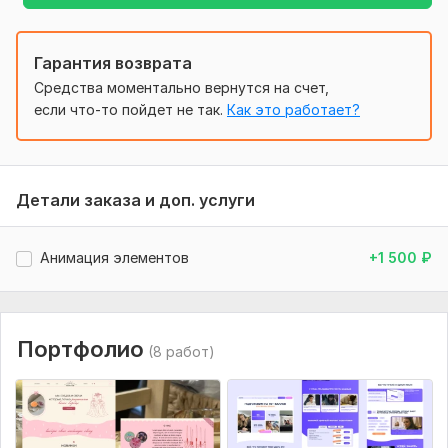
- Примеры сайтов
- Контент (тексты, фото, видео)
Гарантия возврата
- Логотип и фирменный стиль
Средства моментально вернутся на счет,
- Доступы к хостингу/домену
если что-то пойдет не так.
Как это работает?
Дополнительно:
- Целевая аудитория – для кого сайт?
Детали заказа и доп. услуги
- Сроки – если есть жесткие дедлайны.
- Особые пожелания – например, "нужен адаптив под
Анимация элементов
+1 500
₽
мобильные" или "интеграция с CRM".
Вид:
Сайт целиком
Услуга:
Новый дизайн
Портфолио
(8 работ)
Уникальность:
Уникальный
Инструмент:
Figma,
Tilda