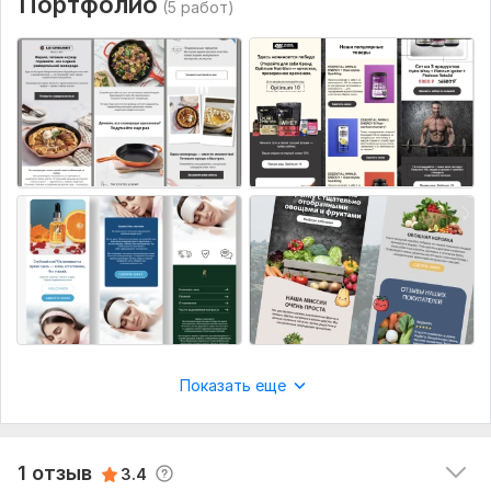
Портфолио
(5 работ)
1
0
evakrylove
1 год назад
E
Заказ выполнен быстро, учтены все пожелания. 
Показать еще
Большое спасибо Юлии за быстрое и 
качественное выполнение заказа!
Читать
Ответ продавца
1 отзыв
3.4