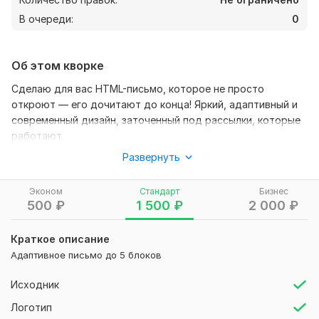
В очереди:
0
Об этом кворке
Сделаю для вас HTML-письмо, которое не просто
откроют — его дочитают до конца! Яркий, адаптивный и
современный дизайн, заточенный под рассылки, которые
работают.
Развернуть
Каждое письмо — как маленький шедевр: выверяю
детали, прислушиваюсь к пожеланиям, довожу до идеала.
Эконом
Стандарт
Бизнес
Перед сдачей всё тщательно тестирую в популярных
500
₽
1 500
₽
2 000
₽
почтовиках — от Gmail до Яндекса, от iOS до Outlook.
Никаких сюрпризов у получателя — только чёткое
Краткое описание
отображение на всех устройствах.
Адаптивное письмо до 5 блоков
В итоге вы получаете не просто письмо, а мощный
инструмент для общения с клиентами.
Исходник
Гарантирую качественную и надёжную верстку, готовую к
Логотип