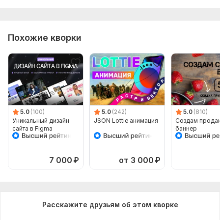
Похожие кворки
5.0
(100)
5.0
(242)
5.0
(810)
Уникальный дизайн
JSON Lottie анимация
Создам прод
сайта в Figma
баннер
7 000
₽
от 3 000
₽
Расскажите друзьям об этом кворке