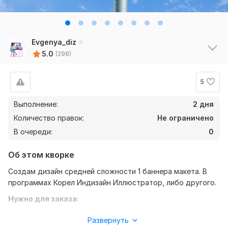
Evgenya_diz
5.0
(298)
5
Выполнение:
2 дня
shelehovdima
3 года назад
Количество правок:
Не ограничено
Нет отзыва
В очереди:
0
Об этом кворке
Создам дизайн средней сложности 1 баннера макета. В
программах Корел Индизайн Иллюстратор, либо другого.
Нужно для заказа:
Нужна для начала работы информация по заданию, что
Развернуть
должно быть написано. Кворк включает создание одного
Jurali
3 года назад