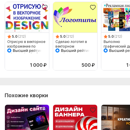
5.0
(212)
5.0
(212)
5.0
(212)
Отрисую в векторное
Сделаю логотип в
Выполню
изображение по
векторном
графический д
картинке, рисунку
изображении
листовок
1 000
₽
500
₽
1
Похожие кворки