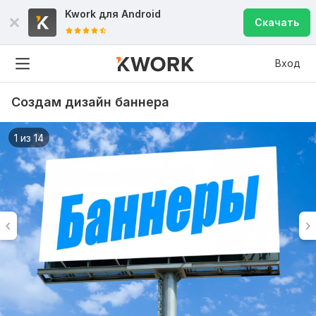
Kwork для
Android
Скачать
Вход
Создам дизайн баннера
1 из 14
7
0
Neonlyon
3 года назад
Нет отзыва