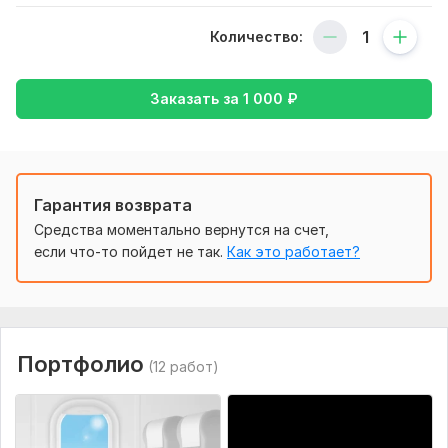
J
баннера средней сложности (фото, текст, графика ) также
Нет отзыва
осуществляется внесение изменений по исходному
Количество:
заданию.
Фриланс услуга включает:
Заказать за
1 000
₽
В нескольких цветах
В нескольких размерах
Количество: 1
Гарантия возврата
Срок выполнения:
2 дня
agmas1
3 года назад
Средства моментально вернутся на счет,
A
Вид:
Статичный баннер
если что-то пойдет не так.
Как это работает?
Всё суппер, спасибо
Портфолио
(12 работ)
Читать
Ответ продавца