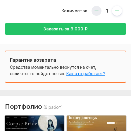
иногда необходимы дополнительные материалы
(картинки, текстовое описание)
Количество:
Фриланс услуга включает:
Заказать за
6 000
₽
Прототип
Исходник
Адаптивный дизайн
Количество страниц: до 3
Гарантия возврата
Срок выполнения:
5 дней
Средства моментально вернутся на счет,
если что-то пойдет не так.
Как это работает?
Вид:
Сайт целиком
Услуга:
Новый дизайн
Уникальность:
На шаблоне
Инструмент:
Figma,
Tilda
Портфолио
(6 работ)