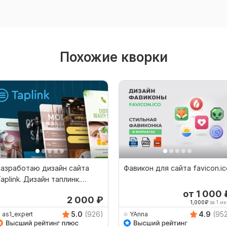
Похожие кворки
азработаю дизайн сайта
Фавикон для сайта favicon.ic
aplink. Дизайн таплинк.
аплинк лендинг
от 1 000
2 000
₽
1,000
₽
за 1 ик
5.0
(926)
4.9
(95
as1_expert
YAnna