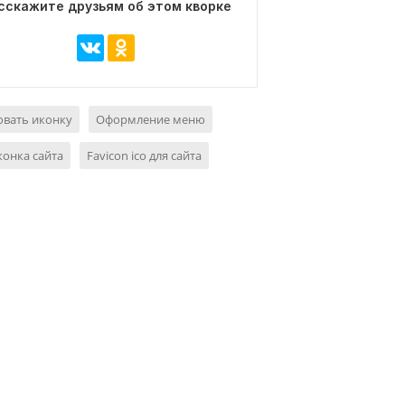
сскажите друзьям об этом кворке
овать иконку
Оформление меню
конка сайта
Favicon ico для сайта