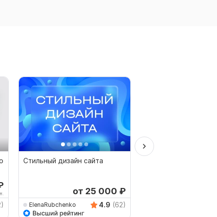
o
Стильный дизайн сайта
Дизайн баннера для 
печати + РСЯ, Googl
AdWords
₽
от 25 000
₽
от 
н.
2)
4.9
(62)
ElenaRubchenko
DesIsLove