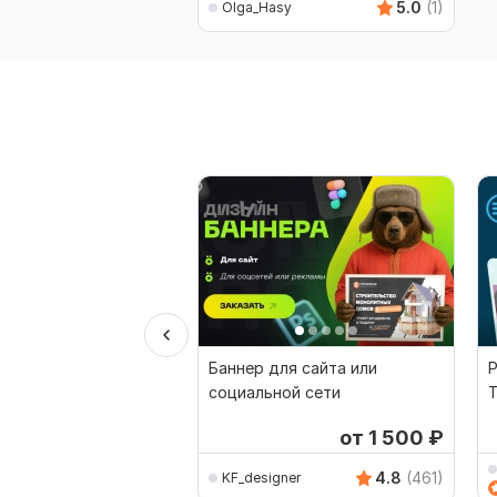
5.0
(1)
Olga_Hasy
Баннер для сайта или
Р
социальной сети
T
Т
от 1 500
₽
4.8
(461)
KF_designer