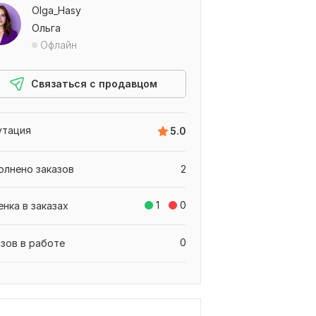
Olga_Hasy
Ольга
Офлайн
Связаться с продавцом
утация
5.0
олнено заказов
2
1
0
енка в заказах
0
азов в работе