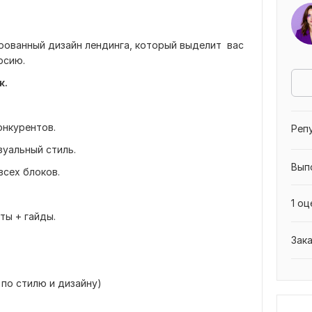
рованный дизайн лендинга, который выделит вас
рсию.
к.
онкурентов.
Реп
зуальный стиль.
Вып
всех блоков.
1 оц
ты + гайды.
Зак
по стилю и дизайну)